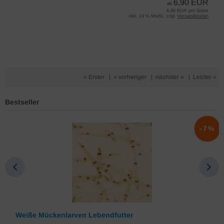
6,90 EUR
ab
6,90 EUR pro Stück
inkl. 19 % MwSt. zzgl.
Versandkosten
« Erster
|
« vorheriger
|
nächster »
|
Letzter »
Bestseller
%
-7%
Weiße Mückenlarven Lebendfutter