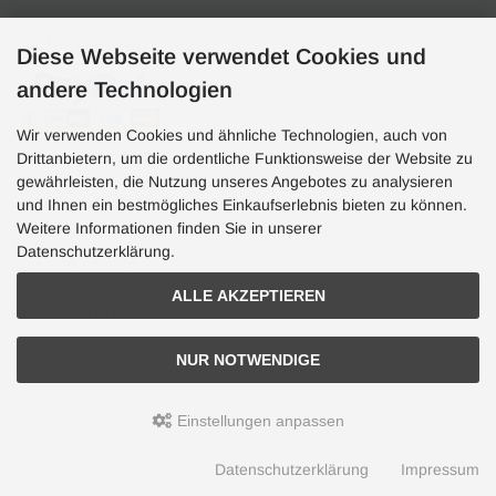
Zahlungsarten
Diese Webseite verwendet Cookies und
andere Technologien
Wir verwenden Cookies und ähnliche Technologien, auch von
Drittanbietern, um die ordentliche Funktionsweise der Website zu
gewährleisten, die Nutzung unseres Angebotes zu analysieren
und Ihnen ein bestmögliches Einkaufserlebnis bieten zu können.
Hotline
Weitere Informationen finden Sie in unserer
Hotline
Datenschutzerklärung.
0049 7071 5398820
ALLE AKZEPTIEREN
(10:30-15:00 Uhr)
NUR NOTWENDIGE
Aquaristik, Koi und Teich, Terraristik Shop - bachflohkrebse.de © 2026 | Template-Basis by
andreas-guder.de
Einstellungen anpassen
mod
ified eCommerce Shopsoftware © 2009-2026
Datenschutzerklärung
Impressum