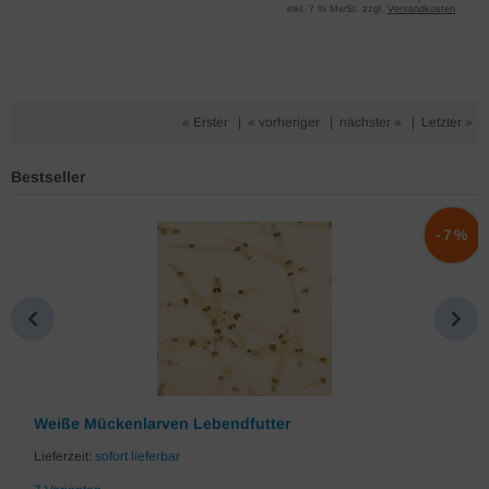
inkl. 7 % MwSt. zzgl.
Versandkosten
« Erster
|
« vorheriger
|
nächster »
|
Letzter »
Bestseller
%
-7%
Weiße Mückenlarven Lebendfutter
Lieferzeit:
sofort lieferbar