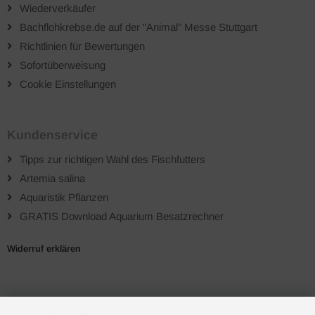
Wiederverkäufer
Bachflohkrebse.de auf der "Animal" Messe Stuttgart
Richtlinien für Bewertungen
Sofortüberweisung
Cookie Einstellungen
Kundenservice
Tipps zur richtigen Wahl des Fischfutters
Artemia salina
Aquaristik Pflanzen
GRATIS Download Aquarium Besatzrechner
Widerruf erklären
Zahlungsarten