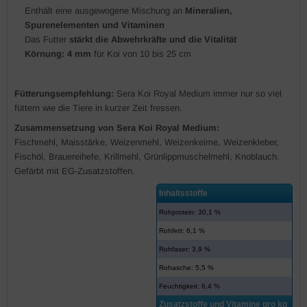
Enthält eine ausgewogene Mischung an
Mineralien,
Spurenelementen und Vitaminen
Das Futter
stärkt die Abwehrkräfte und die Vitalität
Körnung: 4 mm
für Koi von 10 bis 25 cm
Fütterungsempfehlung:
Sera Koi Royal Medium immer nur so viel
füttern wie die Tiere in kurzer Zeit fressen.
Zusammensetzung von Sera Koi Royal Medium:
Fischmehl, Maisstärke, Weizenmehl, Weizenkeime, Weizenkleber,
Fischöl, Brauereihefe, Krillmehl, Grünlippmuschelmehl, Knoblauch.
Gefärbt mit EG-Zusatzstoffen.
Inhaltsstoffe
Rohprotein: 30,1 %
Rohfett: 6,1 %
Rohfaser: 3,9 %
Rohasche: 5,5 %
Feuchtigkeit: 6,4 %
Zusatzstoffe und Vitamine pro kg