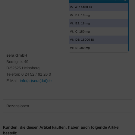
Vit. A: 14400 IU
Vit. B1: 18 mg
Vit. B2: 18 mg
Vit. C: 180 mg
Vit. D3: 18000 IU
Vit. E: 180 mg
sera GmbH
Borsigstr. 49
D-52525 Heinsberg
Telefon: 0 24 52 / 91 26 0
E-Mail:
info(at)sera(dot)de
Rezensionen
Kunden, die diesen Artikel kauften, haben auch folgende Artikel
bestellt: