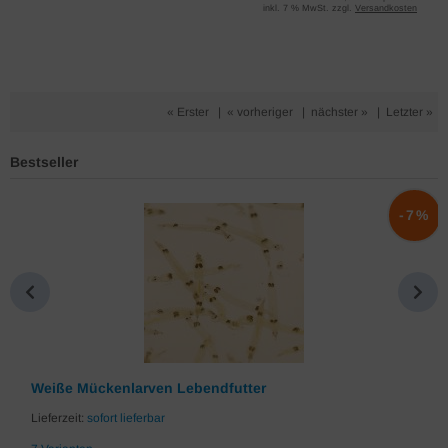
inkl. 7 % MwSt. zzgl.
Versandkosten
« Erster
|
« vorheriger
|
nächster »
|
Letzter »
Bestseller
%
-7%
Weiße Mückenlarven Lebendfutter
Lieferzeit:
sofort lieferbar