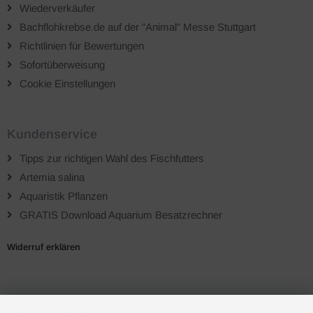
Wiederverkäufer
Bachflohkrebse.de auf der "Animal" Messe Stuttgart
Richtlinien für Bewertungen
Sofortüberweisung
Cookie Einstellungen
Kundenservice
Tipps zur richtigen Wahl des Fischfutters
Artemia salina
Aquaristik Pflanzen
GRATIS Download Aquarium Besatzrechner
Widerruf erklären
Zahlungsarten