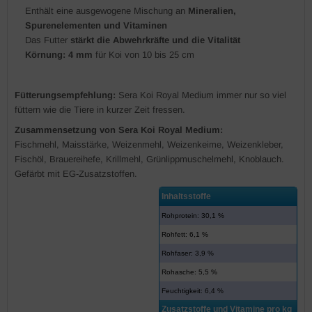
Enthält eine ausgewogene Mischung an
Mineralien,
Spurenelementen und Vitaminen
Das Futter
stärkt die Abwehrkräfte und die Vitalität
Körnung: 4 mm
für Koi von 10 bis 25 cm
Fütterungsempfehlung:
Sera Koi Royal Medium immer nur so viel
füttern wie die Tiere in kurzer Zeit fressen.
Zusammensetzung von Sera Koi Royal Medium:
Fischmehl, Maisstärke, Weizenmehl, Weizenkeime, Weizenkleber,
Fischöl, Brauereihefe, Krillmehl, Grünlippmuschelmehl, Knoblauch.
Gefärbt mit EG-Zusatzstoffen.
Inhaltsstoffe
Rohprotein: 30,1 %
Rohfett: 6,1 %
Rohfaser: 3,9 %
Rohasche: 5,5 %
Feuchtigkeit: 6,4 %
Zusatzstoffe und Vitamine pro kg