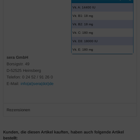
Vit. A: 14400 IU
Vit. B1: 18 mg
Vit. B2: 18 mg
Vit. C: 180 mg
Vit. D3: 18000 IU
Vit. E: 180 mg
sera GmbH
Borsigstr. 49
D-52525 Heinsberg
Telefon: 0 24 52 / 91 26 0
E-Mail:
info(at)sera(dot)de
Rezensionen
Kunden, die diesen Artikel kauften, haben auch folgende Artikel
bestellt: