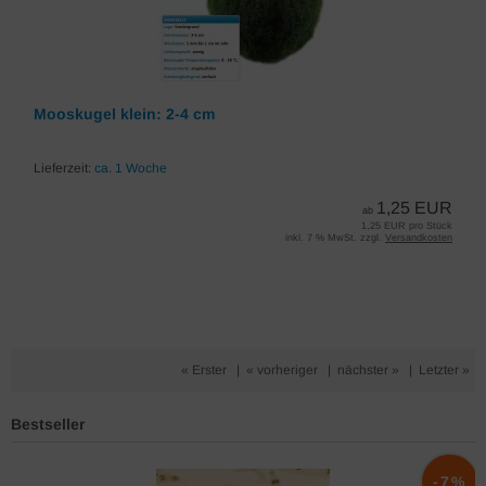
Mooskugel klein: 2-4 cm
Lieferzeit:
ca. 1 Woche
1,25 EUR
ab
1,25 EUR pro Stück
inkl. 7 % MwSt. zzgl.
Versandkosten
« Erster
|
« vorheriger
|
nächster »
|
Letzter »
Bestseller
%
-7%