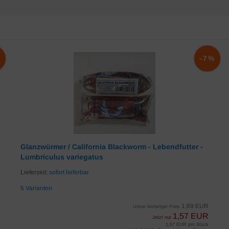
%
-7%
Glanzwürmer / California Blackworm - Lebendfutter -
Lumbriculus variegatus
Lieferzeit:
sofort lieferbar
5 Varianten
1,69 EUR
Unser bisheriger Preis
1,57 EUR
Jetzt nur
1,57 EUR pro Stück