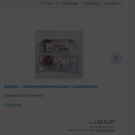
« Erster
|
« vorheriger
|
nächster »
|
Letzter »
Tubifex - Schlammröhrenwürmer Lebendfutter
Da
Lieferzeit:
sofort lieferbar
Lie
4 Varianten
7 
1,69 EUR
ab
1,69 EUR pro Stück
inkl. 7 % MwSt. zzgl.
Versandkosten