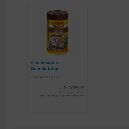
Sera Vipagran -
Granulatfutter
Lieferzeit:
lieferbar
3,77 EUR
ab
3,77 EUR pro 100 ml
inkl. 7 % MwSt. zzgl.
Versandkosten