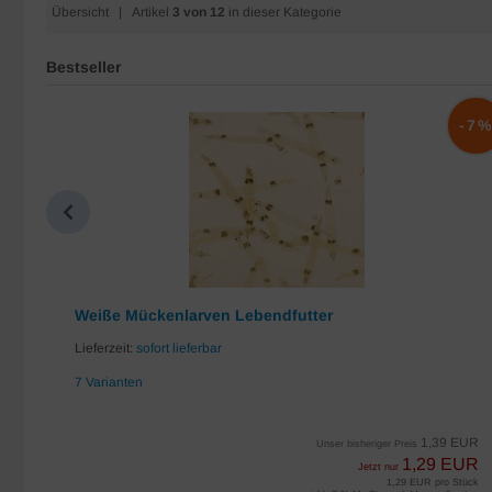
Übersicht
| Artikel
3 von 12
in dieser Kategorie
Bestseller
-10%
-7
Weiße Mückenlarven Lebendfutter
Lieferzeit:
sofort lieferbar
7 Varianten
EUR
1,39 EUR
Unser bisheriger Preis
UR
1,29 EUR
Jetzt nur
iter
1,29 EUR pro Stück