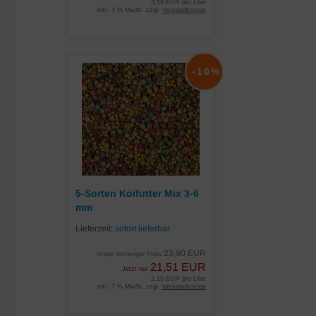
3,59 EUR pro Liter
inkl. 7 % MwSt. zzgl.
Versandkosten
-10%
5-Sorten Koifutter Mix 3-6
mm
Lieferzeit:
sofort lieferbar
23,90 EUR
Unser bisheriger Preis
21,51 EUR
Jetzt nur
2,15 EUR pro Liter
inkl. 7 % MwSt. zzgl.
Versandkosten