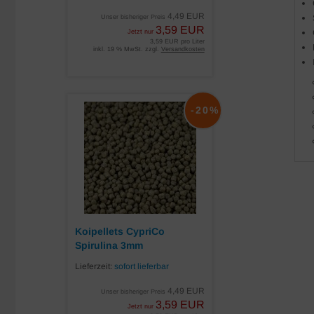
4,49 EUR
Unser bisheriger Preis
3,59 EUR
Jetzt nur
3,59 EUR pro Liter
inkl. 19 % MwSt. zzgl.
Versandkosten
-20%
Koipellets CypriCo
Spirulina 3mm
Lieferzeit:
sofort lieferbar
4,49 EUR
Unser bisheriger Preis
3,59 EUR
Jetzt nur