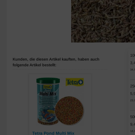
10
Kunden, die diesen Artikel kauften, haben auch
3,
folgende Artikel bestellt:
34,
25
5,
23,
50
9,
18,
Tetra Pond Multi Mix