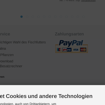
inkl. 7 % MwSt. zzgl.
Versandkosten
rvice
Zahlungsarten
richtigen Wahl des Fischfutters
lina
 Pflanzen
ownload
Besatzrechner
ären
et Cookies und andere Technologien
ologien, auch von Drittanbietern, um