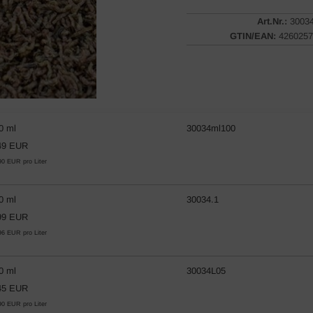
Art.Nr.:
3003
GTIN/EAN:
4260257
0 ml
30034ml100
49 EUR
90 EUR pro Liter
0 ml
30034.1
99 EUR
96 EUR pro Liter
0 ml
30034L05
45 EUR
90 EUR pro Liter