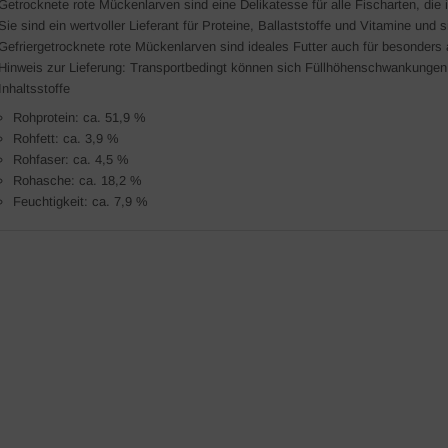
Getrocknete rote Mückenlarven sind eine Delikatesse für alle Fischarten, di
Sie sind ein wertvoller Lieferant für Proteine, Ballaststoffe und Vitamine und s
Gefriergetrocknete rote Mückenlarven sind ideales Futter auch für besonders
Hinweis zur Lieferung: Transportbedingt können sich Füllhöhenschwankungen
Inhaltsstoffe
Rohprotein: ca. 51,9 %
Rohfett: ca. 3,9 %
Rohfaser: ca. 4,5 %
Rohasche: ca. 18,2 %
Feuchtigkeit: ca. 7,9 %