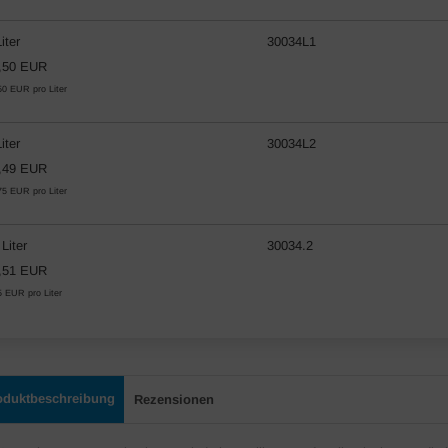
iter
30034L1
,50 EUR
50 EUR pro Liter
iter
30034L2
,49 EUR
75 EUR pro Liter
 Liter
30034.2
,51 EUR
5 EUR pro Liter
oduktbeschreibung
Rezensionen