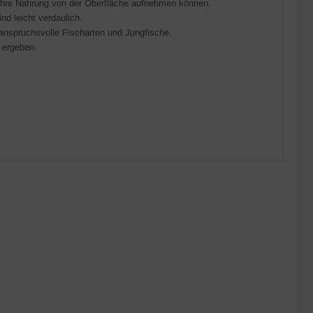
e ihre Nahrung von der Oberfläche aufnehmen können.
ind leicht verdaulich.
 anspruchsvolle Fischarten und Jungfische.
 ergeben.