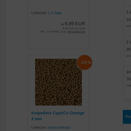
1 L
Lieferzeit:
1-3 Tage
14
6,99 EUR
ab
14,
6,99 EUR pro Liter
inkl. 7 % MwSt. zzgl.
Versandkosten
2 L
25
12,
-20%
10
79
7,9
Koipellets CypriCo Orange
Pr
3 mm
Lieferzeit:
sofort lieferbar