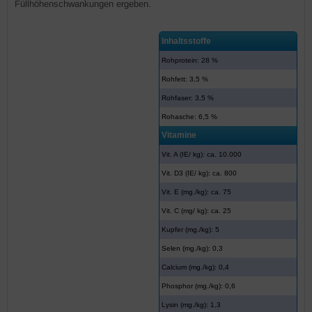
Füllhöhenschwankungen ergeben.
Inhaltsstoffe
Rohprotein: 28 %
Rohfett: 3,5 %
Rohfaser: 3,5 %
Rohasche: 6,5 %
Vitamine
Vit. A (IE/ kg): ca. 10.000
Vit. D3 (IE/ kg): ca. 800
Vit. E (mg./kg): ca. 75
Vit. C (mg/ kg): ca. 25
Kupfer (mg./kg): 5
Selen (mg./kg): 0,3
Calcium (mg./kg): 0,4
Phosphor (mg./kg): 0,6
Lysin (mg./kg): 1,3