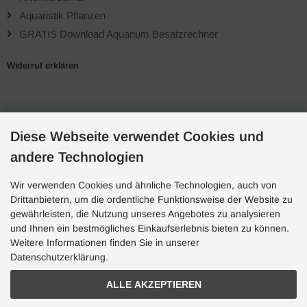
Aquaristik Pflanzen
GRATIS Download Aquarium Besatzrechner
Widerruf erklären
Zahlungsarten
Diese Webseite verwendet Cookies und
andere Technologien
Wir verwenden Cookies und ähnliche Technologien, auch von
Drittanbietern, um die ordentliche Funktionsweise der Website zu
gewährleisten, die Nutzung unseres Angebotes zu analysieren
und Ihnen ein bestmögliches Einkaufserlebnis bieten zu können.
Hotline
Weitere Informationen finden Sie in unserer
Hotline
Datenschutzerklärung.
0049 7071 5398820
ALLE AKZEPTIEREN
(10:30-15:00 Uhr)