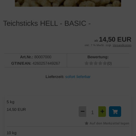
Teichsticks HELL - BASIC -
14,50 EUR
ab
inkl. 7 % MwSt. zzgl.
Versandkosten
Art.Nr.:
80007000
Bewertung:
GTIN/EAN:
4260257449267
(0)
Lieferzeit:
sofort lieferbar
5 kg
14,50 EUR
Auf den Merkzettel legen
10 kg