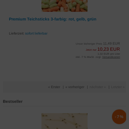
Premium Teichsticks 3-farbig: rot, gelb, grün
Lieferzeit:
sofort lieferbar
11,49 EUR
Unser bisheriger Preis
10,23 EUR
Jetzt nur
1,02 EUR pro Liter
inkl. 7 % MwSt. zzgl.
Versandkosten
« Erster
|
« vorheriger
|
nächster »
|
Letzter »
Bestseller
%
-7%