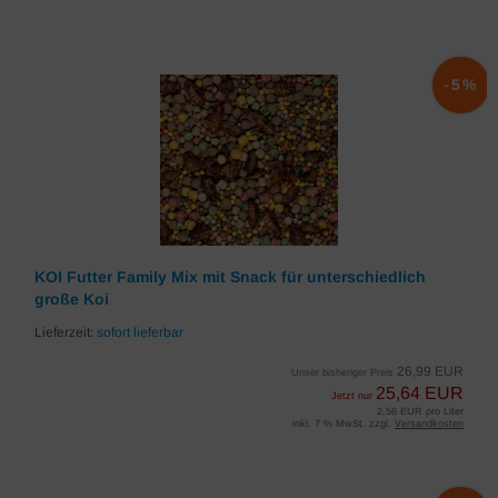
-5%
KOI Futter Family Mix mit Snack für unterschiedlich
große Koi
Lieferzeit:
sofort lieferbar
26,99 EUR
Unser bisheriger Preis
25,64 EUR
Jetzt nur
2,56 EUR pro Liter
inkl. 7 % MwSt. zzgl.
Versandkosten