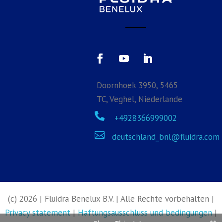
Doornhoek 3950, 5465
TC, Veghel, Niederlande

+4928366999002

deutschland_bnl@fluidra.com
(c) 2026 | Fluidra Benelux B.V. |
Alle Rechte vorbehalten
|
Privacy statement
|
Haftungsausschluss und bedingungen
|