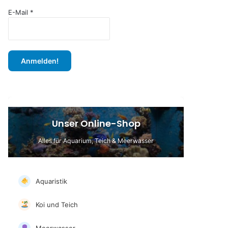
c
h
E-Mail
*
:
Unser Online-Shop
Alles für Aquarium, Teich & Meerwasser
Aquaristik
Koi und Teich
Meerwasser