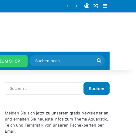
Anmelden
Zufälliger Artike
Sidebar
um beginnt
Suchen
ZUM SHOP
nach
S
u
c
h
e
Melden Sie sich jetzt zu unserem gratis Newsletter an
n
und erhalten Sie neueste Infos zum Thema Aquaristik,
n
Teich und Terraristik von unseren Fachexperten per
a
Email.