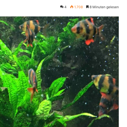
4
1.708
8 Minuten gelesen