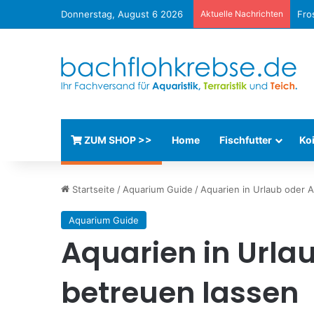
Donnerstag, August 6 2026
Aktuelle Nachrichten
Fro
ZUM SHOP >>
Home
Fischfutter
Koi
Startseite
/
Aquarium Guide
/
Aquarien in Urlaub oder 
Aquarium Guide
Aquarien in Urla
betreuen lassen