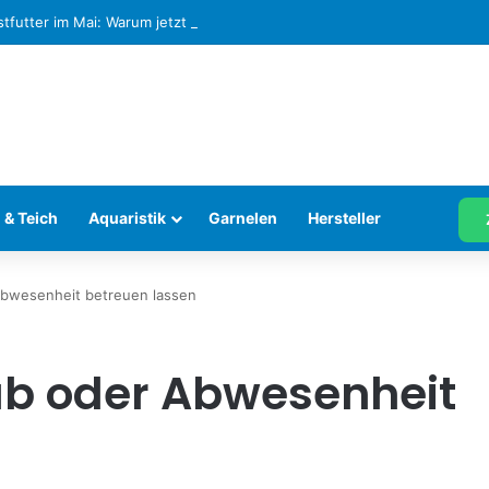
stfutter im Mai: Warum jetzt die wichtigste Fütterungsphase im Aquari
 & Teich
Aquaristik
Garnelen
Hersteller
Abwesenheit betreuen lassen
ub oder Abwesenheit