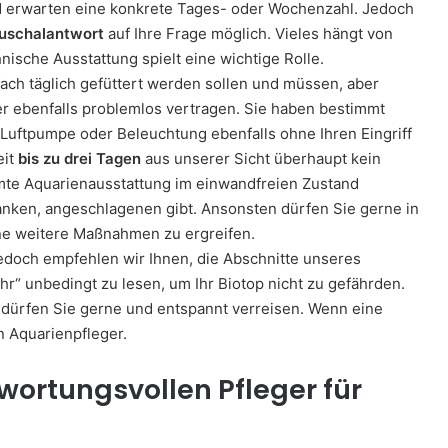
nd erwarten eine konkrete Tages- oder Wochenzahl. Jedoch
uschalantwort
auf Ihre Frage möglich. Vieles hängt von
ische Ausstattung spielt eine wichtige Rolle.
rfach täglich gefüttert werden sollen und müssen, aber
r ebenfalls problemlos vertragen. Sie haben bestimmt
, Luftpumpe oder Beleuchtung ebenfalls ohne Ihren Eingriff
eit
bis zu drei Tagen
aus unserer Sicht überhaupt kein
mte Aquarienausstattung im einwandfreien Zustand
anken, angeschlagenen gibt. Ansonsten dürfen Sie gerne in
hne weitere Maßnahmen zu ergreifen.
jedoch empfehlen wir Ihnen, die Abschnitte unseres
hr“ unbedingt zu lesen, um Ihr Biotop nicht zu gefährden.
 dürfen Sie gerne und entspannt verreisen. Wenn eine
n Aquarienpfleger.
twortungsvollen Pfleger für