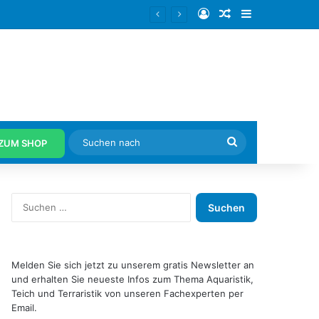
Anmelden
Zufälliger Artike
Sidebar
ginnt
Suchen
ZUM SHOP
nach
S
u
c
h
e
Melden Sie sich jetzt zu unserem gratis Newsletter an
n
und erhalten Sie neueste Infos zum Thema Aquaristik,
n
Teich und Terraristik von unseren Fachexperten per
a
Email.