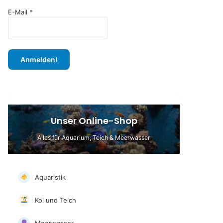
c
h
E-Mail
*
:
Unser Online-Shop
Alles für Aquarium, Teich & Meerwasser
Aquaristik
Koi und Teich
Meerwasser