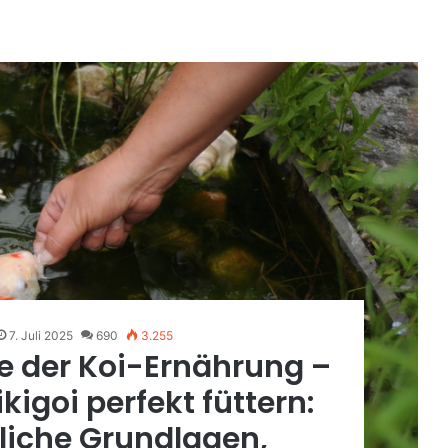
7. Juli 2025
690
3.255
e der Koi-Ernährung –
ikigoi perfekt füttern:
liche Grundlagen,