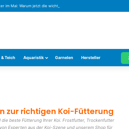
ter im Mai: Warum jetzt die wichtigste Fütterungsphase im Aquarium be
 & Teich
Aquaristik
Garnelen
Hersteller
n zur richtigen Koi-Fütterung
 die beste Fütterung Ihrer Koi. Frostfutter, Trockenfutter
en von Experten aus der Koi-Szene und unserem Shop für