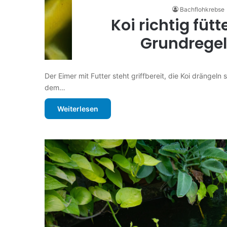
Bachflohkrebse
Koi richtig füt
Grundregeln
Der Eimer mit Futter steht griffbereit, die Koi dränge
dem…
Weiterlesen