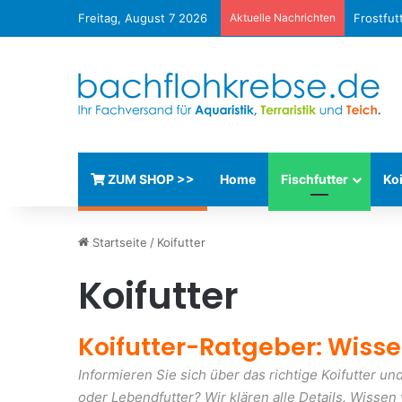
Freitag, August 7 2026
Aktuelle Nachrichten
Frostfut
ZUM SHOP >>
Home
Fischfutter
Koi
Startseite
/
Koifutter
Koifutter
Koifutter-Ratgeber: Wisse
Informieren Sie sich über das richtige Koifutter und
oder Lebendfutter? Wir klären alle Details. Wiss