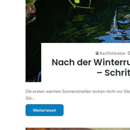
Bachflohkrebse
Nach der Winterruh
– Schrit
Die ersten warmen Sonnenstrahlen locken nicht nur Sie 
Sie…
Weiterlesen