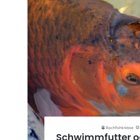
Bachflohkrebse
Schwimmfutter ode