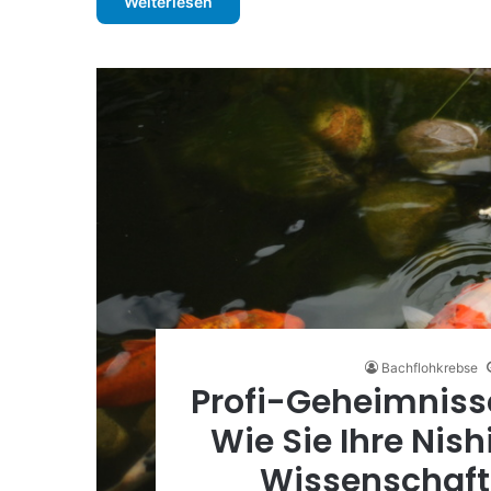
Weiterlesen
Bachflohkrebse
Profi-Geheimniss
Wie Sie Ihre Nish
Wissenschaft