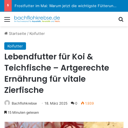
Koi-Krankheiten erkennen und behandeln: Der große Experten-Ratgeber
Menü
S
Startseite
/
Koifutter
Koifutter
Lebendfutter für Koi &
Teichfische – Artgerechte
Ernährung für vitale
Zierfische
Bachflohkrebse
18. März 2025
0
1.939
15 Minuten gelesen