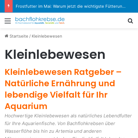
Frostfutter im Mai: Warum jetzt die wichtigste Fütterungsphase im Aquarium beginnt
Menü
S
Startseite
/
Kleinlebewesen
Kleinlebewesen
Kleinlebewesen Ratgeber –
Natürliche Ernährung und
lebendige Vielfalt für Ihr
Aquarium
Hochwertige Kleinlebewesen als natürliches Lebendfutter
für Ihre Aquarienfische. Von Bachflohkrebsen über
Wasserflöhe bis hin zu Artemia und anderen