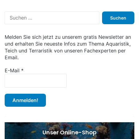
S
u
c
h
Melden Sie sich jetzt zu unserem gratis Newsletter an
e
und erhalten Sie neueste Infos zum Thema Aquaristik,
n
Teich und Terraristik von unseren Fachexperten per
n
Email.
a
c
E-Mail
*
h
:
Unser Online-Shop