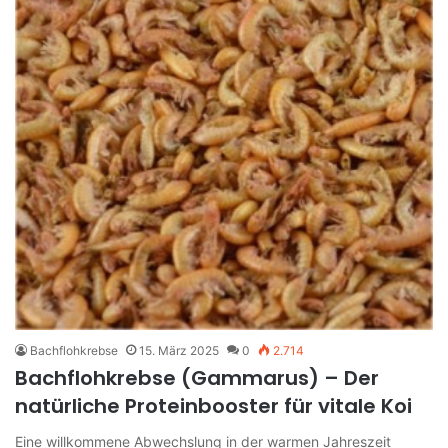
Bachflohkrebse
15. März 2025
0
2.714
Bachflohkrebse (Gammarus) – Der
natürliche Proteinbooster für vitale Koi
Eine willkommene Abwechslung in der warmen Jahreszeit