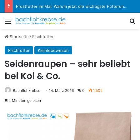
Frostfutter im Mai: Warum jetzt die wichtigste Fütterungsphase im Aquarium beginnt
Menü
S
Startseite
/
Fischfutter
Fischfutter
Kleinlebewesen
Seidenraupen – sehr beliebt
bei Koi & Co.
Bachflohkrebse
14. März 2016
0
1.505
4 Minuten gelesen