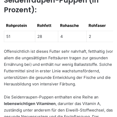
Seidenraupen-Puppen (in
Prozent):
Rohprotein
Rohfett
Rohasche
Rohfaser
Rohprotein
Rohfett
Rohasche
Rohfaser
51
28
4
2
Offensichtlich ist dieses Futter sehr nahrhaft, fetthaltig (vor
allem die ungesättigten Fettsäuren tragen zur gesunden
Ernährung bei) und enthält nur wenig Ballaststoffe. Solche
Futtermittel sind in erster Linie wachstumsfördernd,
unterstützen die gesunde Entwicklung der Fische und die
Herausbildung von intensiver Färbung.
Die Seidenraupen-Puppen enthalten eine Reihe an
lebenswichtigen Vitaminen
, darunter das Vitamin A,
zuständig unter anderem für den Eiweiß-Stoffwechsel, das
gesunde Nervensystem und die Fortpflanzung. Das