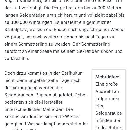
Begriff Serikultur), der als ein Kitt dient und die Fasern in
der Luft verfestigt. Die Raupe legt den bis zu 900 Metern
langen Seidenfaden um sich herum und vollzieht dabei bis
zu 300.000 Windungen. Es entsteht ein gemütlicher
Schlafplatz, wo sich die Raupe nach ungefähr einer Woche
verpuppt, um nach weiteren sieben bis acht Tagen zu
einem Schmetterling zu werden. Der Schmetterling
zerstört an einer Stelle mit seinem Sekret den Kokon und
verlässt ihn.
Doch dazu kommt es in der Serikultur
Mehr Infos:
nicht, denn ungefähr zehn Tage nach
Eine große
der Verpuppung werden die
Auswahl an
Seidenraupen-Puppen abgetötet. Dabei
luftgetrockn
bedienen sich die Hersteller
eten
unterschiedlichen Methoden: Die
Seidenraupe
Kokons werden ins siedende Wasser
n finden Sie
gelegt, mit Wasserdampf bearbeitet oder
in der Rubrik