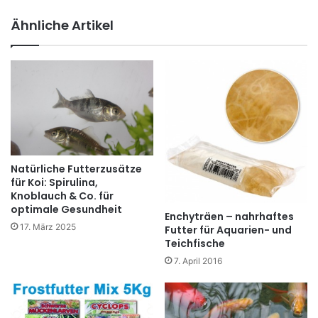
bs
ce
eit
bo
Ähnliche Artikel
e
ok
Natürliche Futterzusätze
für Koi: Spirulina,
Knoblauch & Co. für
optimale Gesundheit
Enchyträen – nahrhaftes
17. März 2025
Futter für Aquarien- und
Teichfische
7. April 2016