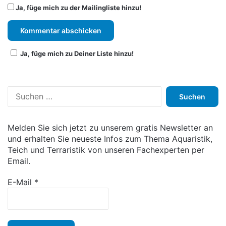
Ja, füge mich zu der Mailingliste hinzu!
Ja, füge mich zu Deiner Liste hinzu!
S
u
c
h
Melden Sie sich jetzt zu unserem gratis Newsletter an
e
und erhalten Sie neueste Infos zum Thema Aquaristik,
n
Teich und Terraristik von unseren Fachexperten per
n
Email.
a
c
E-Mail
*
h
: