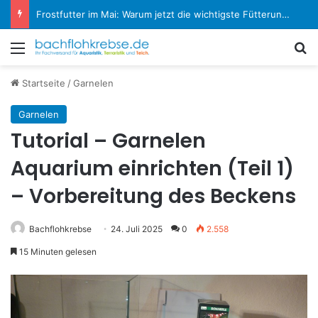
Koi-Krankheiten erkennen und behandeln: Der große Experten-Ratgeber
Menü
S
Startseite
/
Garnelen
Garnelen
Tutorial – Garnelen
Aquarium einrichten (Teil 1)
– Vorbereitung des Beckens
Bachflohkrebse
24. Juli 2025
0
2.558
15 Minuten gelesen