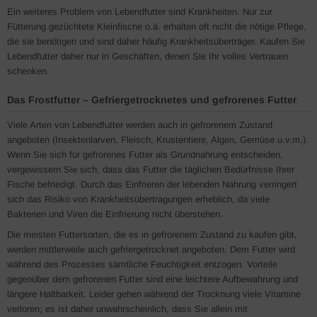
Ein weiteres Problem von Lebendfutter sind Krankheiten. Nur zur
Fütterung gezüchtete Kleinfische o.ä. erhalten oft nicht die nötige Pflege,
die sie benötigen und sind daher häufig Krankheitsüberträger. Kaufen Sie
Lebendfutter daher nur in Geschäften, denen Sie Ihr volles Vertrauen
schenken.
Das Frostfutter – Gefriergetrocknetes und gefrorenes Futter
Viele Arten von Lebendfutter werden auch in gefrorenem Zustand
angeboten (Insektenlarven, Fleisch, Krustentiere, Algen, Gemüse u.v.m.).
Wenn Sie sich für gefrorenes Futter als Grundnahrung entscheiden,
vergewissern Sie sich, dass das Futter die täglichen Bedürfnisse Ihrer
Fische befriedigt. Durch das Einfrieren der lebenden Nahrung verringert
sich das Risiko von Krankheitsübertragungen erheblich, da viele
Bakterien und Viren die Einfrierung nicht überstehen.
Die meisten Futtersorten, die es in gefrorenem Zustand zu kaufen gibt,
werden mittlerweile auch gefriergetrocknet angeboten. Dem Futter wird
während des Prozesses sämtliche Feuchtigkeit entzogen. Vorteile
gegenüber dem gefrorenen Futter sind eine leichtere Aufbewahrung und
längere Haltbarkeit. Leider gehen während der Trocknung viele Vitamine
verloren; es ist daher unwahrscheinlich, dass Sie allein mit