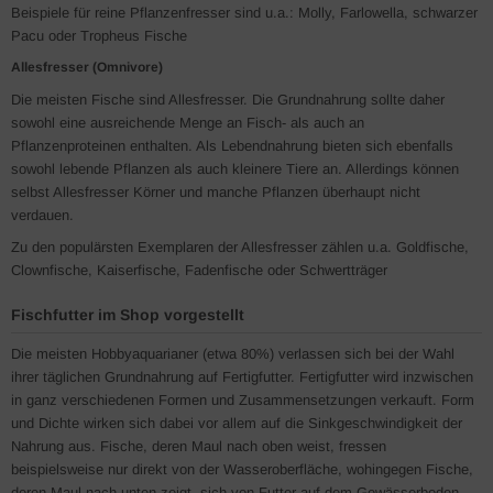
Beispiele für reine Pflanzenfresser sind u.a.: Molly, Farlowella, schwarzer
Pacu oder Tropheus Fische
Allesfresser (Omnivore)
Die meisten Fische sind Allesfresser. Die Grundnahrung sollte daher
sowohl eine ausreichende Menge an Fisch- als auch an
Pflanzenproteinen enthalten. Als Lebendnahrung bieten sich ebenfalls
sowohl lebende Pflanzen als auch kleinere Tiere an. Allerdings können
selbst Allesfresser Körner und manche Pflanzen überhaupt nicht
verdauen.
Zu den populärsten Exemplaren der Allesfresser zählen u.a. Goldfische,
Clownfische, Kaiserfische, Fadenfische oder Schwertträger
Fischfutter im Shop vorgestellt
Die meisten Hobbyaquarianer (etwa 80%) verlassen sich bei der Wahl
ihrer täglichen Grundnahrung auf Fertigfutter. Fertigfutter wird inzwischen
in ganz verschiedenen Formen und Zusammensetzungen verkauft. Form
und Dichte wirken sich dabei vor allem auf die Sinkgeschwindigkeit der
Nahrung aus. Fische, deren Maul nach oben weist, fressen
beispielsweise nur direkt von der Wasseroberfläche, wohingegen Fische,
deren Maul nach unten zeigt, sich von Futter auf dem Gewässerboden