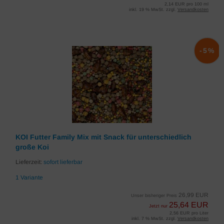
2,14 EUR pro 100 ml
inkl. 19 % MwSt. zzgl.
Versandkosten
-5%
KOI Futter Family Mix mit Snack für unterschiedlich
große Koi
Lieferzeit:
sofort lieferbar
1 Variante
26,99 EUR
Unser bisheriger Preis
25,64 EUR
Jetzt nur
2,56 EUR pro Liter
inkl. 7 % MwSt. zzgl.
Versandkosten