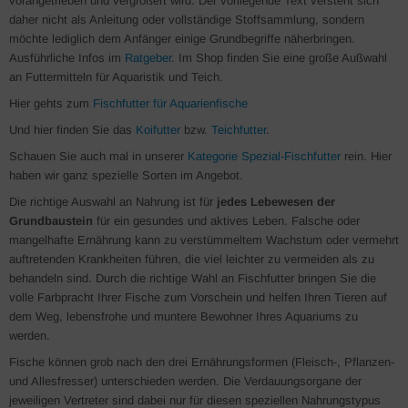
vorangetrieben und vergrößert wird. Der vorliegende Text versteht sich
daher nicht als Anleitung oder vollständige Stoffsammlung, sondern
möchte lediglich dem Anfänger einige Grundbegriffe näherbringen.
Ausführliche Infos im
Ratgeber
. Im Shop finden Sie eine große Außwahl
an Futtermitteln für Aquaristik und Teich.
Hier gehts zum
Fischfutter für Aquarienfische
Und hier finden Sie das
Koifutter
bzw.
Teichfutter
.
Schauen Sie auch mal in unserer
Kategorie Spezial-Fischfutter
rein. Hier
haben wir ganz spezielle Sorten im Angebot.
Die richtige Auswahl an Nahrung ist für
jedes Lebewesen der
Grundbaustein
für ein gesundes und aktives Leben. Falsche oder
mangelhafte Ernährung kann zu verstümmeltem Wachstum oder vermehrt
auftretenden Krankheiten führen, die viel leichter zu vermeiden als zu
behandeln sind. Durch die richtige Wahl an Fischfutter bringen Sie die
volle Farbpracht Ihrer Fische zum Vorschein und helfen Ihren Tieren auf
dem Weg, lebensfrohe und muntere Bewohner Ihres Aquariums zu
werden.
Fische können grob nach den drei Ernährungsformen (Fleisch-, Pflanzen-
und Allesfresser) unterschieden werden. Die Verdauungsorgane der
jeweiligen Vertreter sind dabei nur für diesen speziellen Nahrungstypus