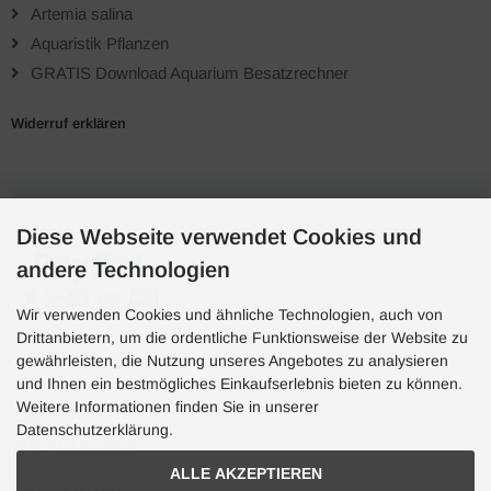
Artemia salina
Aquaristik Pflanzen
GRATIS Download Aquarium Besatzrechner
Widerruf erklären
Zahlungsarten
Diese Webseite verwendet Cookies und
andere Technologien
Wir verwenden Cookies und ähnliche Technologien, auch von
Drittanbietern, um die ordentliche Funktionsweise der Website zu
gewährleisten, die Nutzung unseres Angebotes zu analysieren
und Ihnen ein bestmögliches Einkaufserlebnis bieten zu können.
Hotline
Weitere Informationen finden Sie in unserer
Hotline
Datenschutzerklärung.
0049 7071 5398820
ALLE AKZEPTIEREN
(10:30-15:00 Uhr)