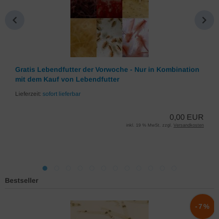
Gratis Lebendfutter der Vorwoche - Nur in Kombination
mit dem Kauf von Lebendfutter
Lieferzeit:
sofort lieferbar
0,00 EUR
inkl. 19 % MwSt. zzgl.
Versandkosten
Bestseller
%
-7%