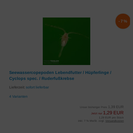
-7%
Seewassercopepoden Lebendfutter / Hüpferlinge /
Cyclops spec. / Ruderfußkrebse
Lieferzeit:
sofort lieferbar
4 Varianten
1,39 EUR
Unser bisheriger Preis
1,29 EUR
Jetzt nur
1,29 EUR pro Stück
inkl. 7 % MwSt. zzgl.
Versandkosten