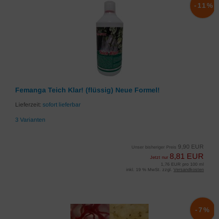
-11%
Femanga Teich Klar! (flüssig) Neue Formel!
Lieferzeit:
sofort lieferbar
3 Varianten
9,90 EUR
Unser bisheriger Preis
8,81 EUR
Jetzt nur
1,76 EUR pro 100 ml
inkl. 19 % MwSt. zzgl.
Versandkosten
-7%