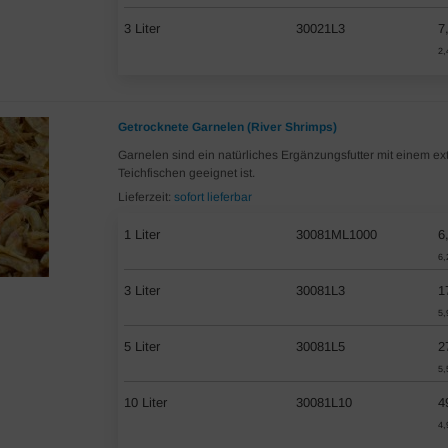
3 Liter
30021L3
7
2,
Getrocknete Garnelen (River Shrimps)
Garnelen sind ein natürliches Ergänzungsfutter mit einem ex
Teichfischen geeignet ist.
Lieferzeit:
sofort lieferbar
1 Liter
30081ML1000
6
6,
3 Liter
30081L3
1
5,
5 Liter
30081L5
2
5,
10 Liter
30081L10
4
4,