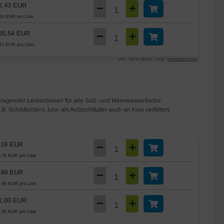
2,43 EUR
24 EUR pro Liter
65,54 EUR
32 EUR pro Liter
inkl. 19 % MwSt. zzgl.
Versandkosten
orragender Leckerbissen für alle Süß- und Meerwasserfische.
B. Schildkröten), bzw. als Aufzuchtfutter auch an Kois verfüttert.
,19 EUR
,76 EUR pro Liter
,49 EUR
,98 EUR pro Liter
2,00 EUR
,00 EUR pro Liter