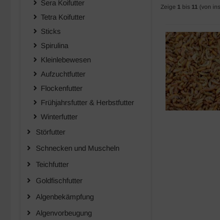
Sera Koifutter
Zeige
1
bis
11
(von in
Tetra Koifutter
Sticks
Spirulina
Kleinlebewesen
Aufzuchtfutter
Flockenfutter
Frühjahrsfutter & Herbstfutter
Winterfutter
Störfutter
Schnecken und Muscheln
Teichfutter
Goldfischfutter
Algenbekämpfung
Algenvorbeugung