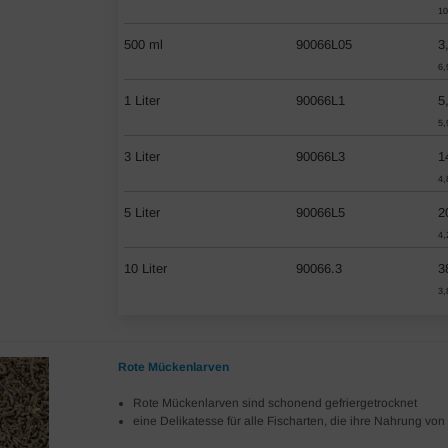
10
500 ml
90066L05
3
6,
1 Liter
90066L1
5
5,
3 Liter
90066L3
1
4,
5 Liter
90066L5
2
4,
10 Liter
90066.3
3
3,
Rote Mückenlarven
Rote Mückenlarven sind schonend gefriergetrocknet
eine Delikatesse für alle Fischarten, die ihre Nahrung v