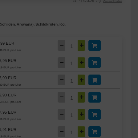
inkl. 19 % MwSt. zzgl.
Versandkosten
Cichliden, Arowana), Schildkröten, Koi.
,99 EUR
99 EUR pro Liter
5,95 EUR
19 EUR pro Liter
8,99 EUR
90 EUR pro Liter
9,90 EUR
58 EUR pro Liter
7,95 EUR
59 EUR pro Liter
1,91 EUR
19 EUR pro Liter