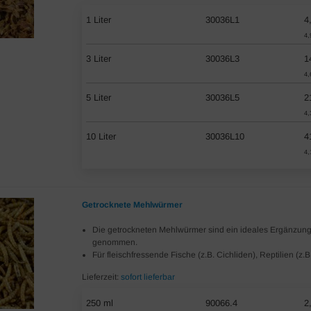
1 Liter
30036L1
4
4,
3 Liter
30036L3
1
4,
5 Liter
30036L5
2
4,
10 Liter
30036L10
4
4,
Getrocknete Mehlwürmer
Die getrockneten Mehlwürmer sind ein ideales Ergänzung
genommen.
Für fleischfressende Fische (z.B. Cichliden), Reptilien (z.
Lieferzeit:
sofort lieferbar
250 ml
90066.4
2