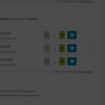
inkl. 19 % MwSt. zzgl.
Versandkosten
ldkröten
und andere
Reptilien.
,50 EUR
00 EUR pro Liter
,99 EUR
99 EUR pro Liter
5,00 EUR
00 EUR pro Liter
inkl. 19 % MwSt. zzgl.
Versandkosten
 extrem hohen Proteingehalt,
en Aquarienfischen geeignet ist.