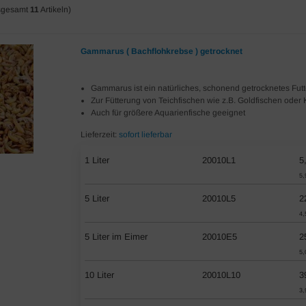
sgesamt
11
Artikeln)
Gammarus ( Bachflohkrebse ) getrocknet
Gammarus ist ein natürliches, schonend getrocknetes Futt
Zur Fütterung von Teichfischen wie z.B. Goldfischen oder 
Auch für größere Aquarienfische geeignet
Lieferzeit:
sofort lieferbar
1 Liter
20010L1
5
5,
5 Liter
20010L5
2
4,
5 Liter im Eimer
20010E5
2
5,
10 Liter
20010L10
3
3,