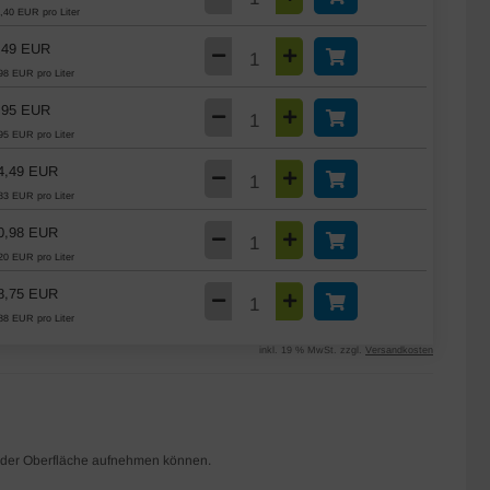
,40 EUR pro Liter
,49 EUR
98 EUR pro Liter
,95 EUR
95 EUR pro Liter
4,49 EUR
83 EUR pro Liter
0,98 EUR
20 EUR pro Liter
8,75 EUR
88 EUR pro Liter
inkl. 19 % MwSt. zzgl.
Versandkosten
on der Oberfläche aufnehmen können.