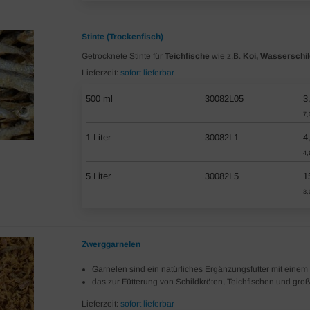
Stinte (Trockenfisch)
Getrocknete Stinte für
Teichfische
wie z.B.
Koi, Wasserschi
Lieferzeit:
sofort lieferbar
500 ml
30082L05
3
7,
1 Liter
30082L1
4
4,
5 Liter
30082L5
1
3,
Zwerggarnelen
Garnelen sind ein natürliches Ergänzungsfutter mit einem
das zur Fütterung von Schildkröten, Teichfischen und groß
Lieferzeit:
sofort lieferbar