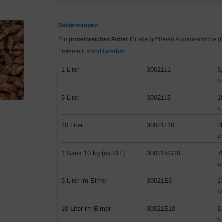
Seidenraupen
Ein
proteinreiches Futter
für alle größeren Aquarienfische
(
Lieferzeit:
sofort lieferbar
1 Liter
30021L1
3
3,
5 Liter
30021L5
1
3,
10 Liter
30021L10
2
2,
1 Sack 10 kg (ca 31L)
30021KG10
7
2,
5 Liter im Eimer
30021E5
1
3,
10 Liter im Eimer
30021E10
3
3,