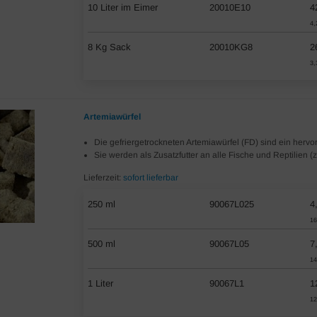
10 Liter im Eimer
20010E10
4
4,
8 Kg Sack
20010KG8
2
3,
Artemiawürfel
Die gefriergetrockneten Artemiawürfel (FD) sind ein herv
Sie werden als Zusatzfutter an alle Fische und Reptilien (z.
Lieferzeit:
sofort lieferbar
250 ml
90067L025
4
16
500 ml
90067L05
7
14
1 Liter
90067L1
1
12