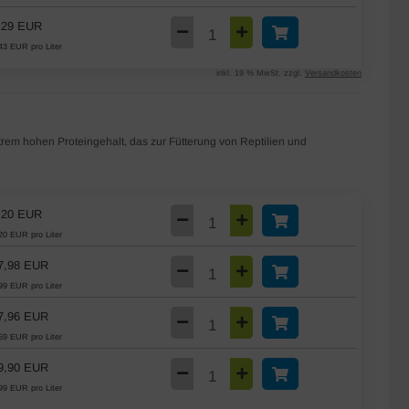
,29 EUR
43 EUR pro Liter
inkl. 19 % MwSt. zzgl.
Versandkosten
trem hohen Proteingehalt, das zur Fütterung von Reptilien und
,20 EUR
20 EUR pro Liter
7,98 EUR
99 EUR pro Liter
7,96 EUR
59 EUR pro Liter
9,90 EUR
99 EUR pro Liter