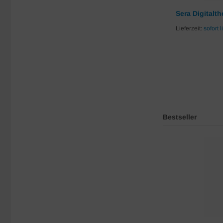
Thermometer für Terrarien Hobby
Sera Digitalt
Lieferzeit:
sofort lieferbar
Lieferzeit:
sofort l
4,15 EUR
4,15 EUR pro Stück
inkl. 19 % MwSt. zzgl.
Versandkosten
Bestseller