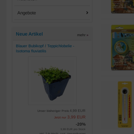
Angebote
Neue Artikel
mehr
»
Blauer Bubikopf / Teppichlobelie -
Isotoma fluviatilis
4,99 EUR
Unser bisheriger Preis
3,99 EUR
Jetzt nur
-20%
3,99 EUR pro Stück
inkl. 7 % MwSt. zzgl.
Versandkosten