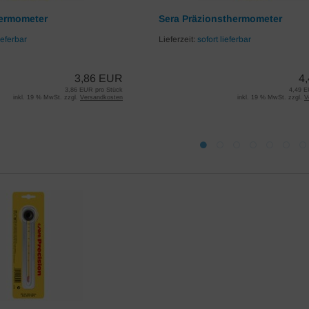
hermometer
Sera Präzionsthermometer
ieferbar
Lieferzeit:
sofort lieferbar
3,86 EUR
4
3,86 EUR pro Stück
4,49 E
inkl. 19 % MwSt. zzgl.
Versandkosten
inkl. 19 % MwSt. zzgl.
V