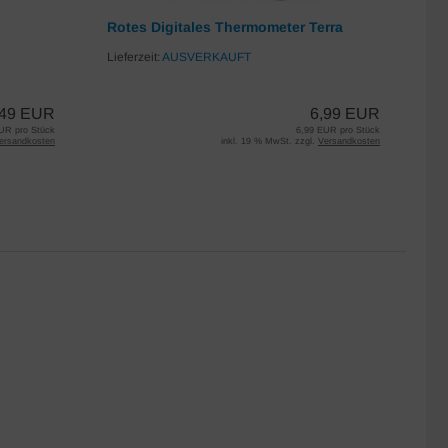
Rotes Digitales Thermometer Terra
Bl
H
Lieferzeit:
AUSVERKAUFT
Lie
,49 EUR
6,99 EUR
UR pro Stück
6,99 EUR pro Stück
ersandkosten
inkl. 19 % MwSt. zzgl.
Versandkosten