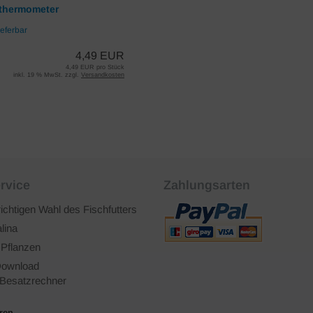
sthermometer
ieferbar
4,49 EUR
4,49 EUR pro Stück
inkl. 19 % MwSt. zzgl.
Versandkosten
rvice
Zahlungsarten
richtigen Wahl des Fischfutters
lina
 Pflanzen
ownload
Besatzrechner
ären