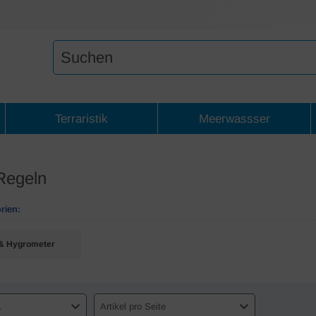
Terraristik
Meerwassser
Regeln
rien:
& Hygrometer
.
Artikel pro Seite