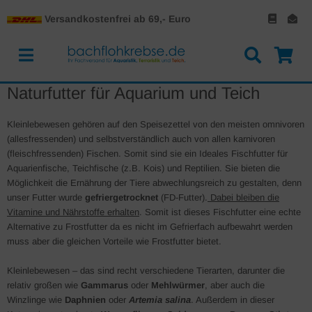
Versandkostenfrei ab 69,- Euro
Naturfutter für Aquarium und Teich
Kleinlebewesen gehören auf den Speisezettel von den meisten omnivoren
(allesfressenden) und selbstverständlich auch von allen karnivoren
(fleischfressenden) Fischen. Somit sind sie ein Ideales Fischfutter für
Aquarienfische, Teichfische (z.B. Kois) und Reptilien. Sie bieten die
Möglichkeit die Ernährung der Tiere abwechlungsreich zu gestalten, denn
unser Futter wurde
gefriergetrocknet
(FD-Futter).
Dabei bleiben die
Vitamine und Nährstoffe erhalten
. Somit ist dieses Fischfutter eine echte
Alternative zu Frostfutter da es nicht im Gefrierfach aufbewahrt werden
muss aber die gleichen Vorteile wie Frostfutter bietet.
Kleinlebewesen – das sind recht verschiedene Tierarten, darunter die
relativ großen wie
Gammarus
oder
Mehlwürmer
, aber auch die
Winzlinge wie
Daphnien
oder
Artemia salina
. Außerdem in dieser