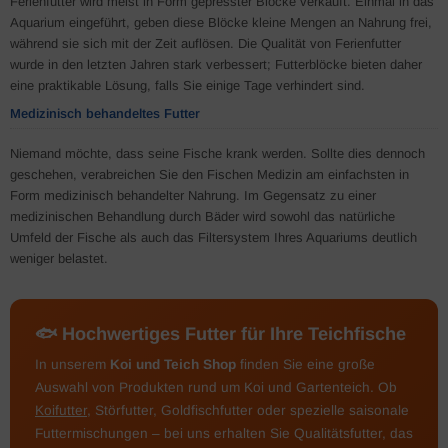
Ferienfutter wird meist in Form gepresster Blöcke verkauft. Einmal in das
Aquarium eingeführt, geben diese Blöcke kleine Mengen an Nahrung frei,
während sie sich mit der Zeit auflösen. Die Qualität von Ferienfutter
wurde in den letzten Jahren stark verbessert; Futterblöcke bieten daher
eine praktikable Lösung, falls Sie einige Tage verhindert sind.
Medizinisch behandeltes Futter
Niemand möchte, dass seine Fische krank werden. Sollte dies dennoch
geschehen, verabreichen Sie den Fischen Medizin am einfachsten in
Form medizinisch behandelter Nahrung. Im Gegensatz zu einer
medizinischen Behandlung durch Bäder wird sowohl das natürliche
Umfeld der Fische als auch das Filtersystem Ihres Aquariums deutlich
weniger belastet.
🐟 Hochwertiges Futter für Ihre Teichfische
In unserem
Koi und Teich Shop
finden Sie eine große
Auswahl von Produkten rund um Koi und Gartenteich. Ob
Koifutter
, Störfutter, Goldfischfutter oder spezielle saisonale
Futtermischungen – bei uns erhalten Sie Qualitätsfutter, das