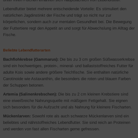
Lebendfutter bietet mehrere entscheidende Vorteile: Es stimuliert den
natürlichen Jagdinstinkt der Fische und trägt so nicht nur zur
körperlichen, sondern auch zur mentalen Gesundheit bei. Die Bewegung
der Futtertiere regt den Appetit an und sorgt für Abwechslung im Alltag der
Fische.
Beliebte Lebendfutterarten
Bachflohkrebse (Gammarus):
Die bis zu 3 cm großen Süßwasserkrebse
sind ein hochwertiges, protein-, mineral- und ballaststoffreiches Futter für
adulte Kois sowie andere größere Teichfische. Sie enthalten natürliche
Carotinoide wie Astaxanthin, die besonders die roten und blauen Farben
der Schuppen betonen.
Artemia (Salinenkrebschen):
Die bis zu 2 cm kleinen Krebstiere sind
eine eiweißreiche Nahrungsquelle mit mäßigem Fettgehalt. Sie eignen
sich besonders für die Aufzucht und als Nahrung für kleinere Fischarten.
Mückenlarven:
Sowohl rote als auch schwarze Mückenlarven sind ein
beliebtes und nährstoffreiches Lebendfutter. Sie sind reich an Proteinen
und werden von fast allen Fischarten gerne gefressen.