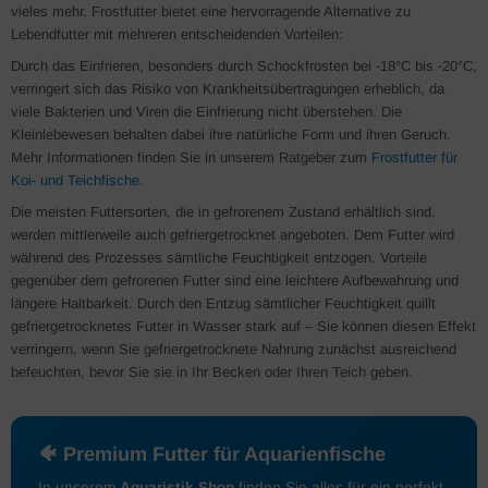
vieles mehr. Frostfutter bietet eine hervorragende Alternative zu
Lebendfutter mit mehreren entscheidenden Vorteilen:
Durch das Einfrieren, besonders durch Schockfrosten bei -18°C bis -20°C,
verringert sich das Risiko von Krankheitsübertragungen erheblich, da
viele Bakterien und Viren die Einfrierung nicht überstehen. Die
Kleinlebewesen behalten dabei ihre natürliche Form und ihren Geruch.
Mehr Informationen finden Sie in unserem Ratgeber zum
Frostfutter für
Koi- und Teichfische
.
Die meisten Futtersorten, die in gefrorenem Zustand erhältlich sind,
werden mittlerweile auch gefriergetrocknet angeboten. Dem Futter wird
während des Prozesses sämtliche Feuchtigkeit entzogen. Vorteile
gegenüber dem gefrorenen Futter sind eine leichtere Aufbewahrung und
längere Haltbarkeit. Durch den Entzug sämtlicher Feuchtigkeit quillt
gefriergetrocknetes Futter in Wasser stark auf – Sie können diesen Effekt
verringern, wenn Sie gefriergetrocknete Nahrung zunächst ausreichend
befeuchten, bevor Sie sie in Ihr Becken oder Ihren Teich geben.
🐠 Premium Futter für Aquarienfische
In unserem
Aquaristik Shop
finden Sie alles für ein perfekt