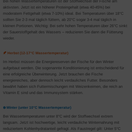
Bei hohen Wassertemperaturen ist der Stoffwechsel der Fische am
aktivsten. Jetzt ist ein höherer Proteingehalt (etwa 40-45%) bei
moderatem Fettgehalt (etwa 7-10%) ideal. Bei Temperaturen über 18°C
sollten Sie 2-3 mal täglich füttern, ab 20°C sogar 3-4 mal täglich in
kleinen Portionen. Wichtig: Bei sehr hohen Temperaturen über 26°C sinkt
der Sauerstoffgehalt des Wassers – reduzieren Sie dann die Fütterung
wieder.
🍂 Herbst (12-17°C Wassertemperatur)
Im Herbst müssen die Energiereserven der Fische für den Winter
aufgebaut werden. Die sogenannte Konditionierung ist entscheidend für
eine erfolgreiche Überwinterung. Jetzt brauchen die Fische
energiereiches, aber dennoch leicht verdauliches Futter. Besonders
bewährt haben sich Futtermischungen mit Weizenkeimen, die reich an
Vitamin E sind und das Immunsystem stärken.
❄️ Winter (unter 10°C Wassertemperatur)
Bei Wassertemperaturen unter 8°C wird der Stoffwechsel extrem
langsam. Jetzt ist hochwertige, leicht verdauliche Winternahrung mit
reduziertem Kohlenhydratanteil gefragt. Als Faustregel gilt: Unter 5°C