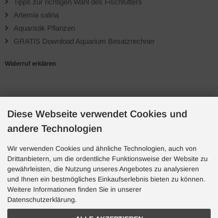
Tipps zur richtigen Wahl des Fischfutters
Artemia salina
Aquaristik Pflanzen
GRATIS Download Aquarium Besatzrechner
Widerruf erklären
Zahlungsarten
Diese Webseite verwendet Cookies und
andere Technologien
Wir verwenden Cookies und ähnliche Technologien, auch von
Drittanbietern, um die ordentliche Funktionsweise der Website zu
gewährleisten, die Nutzung unseres Angebotes zu analysieren
und Ihnen ein bestmögliches Einkaufserlebnis bieten zu können.
Hotline
Weitere Informationen finden Sie in unserer
Hotline
Datenschutzerklärung.
0049 7071 5398820