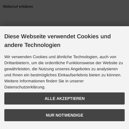
Widerruf erklären
Zahlungsarten
Diese Webseite verwendet Cookies und
andere Technologien
Wir verwenden Cookies und ähnliche Technologien, auch von
Drittanbietern, um die ordentliche Funktionsweise der Website zu
gewährleisten, die Nutzung unseres Angebotes zu analysieren
und Ihnen ein bestmögliches Einkaufserlebnis bieten zu können.
Hotline
Weitere Informationen finden Sie in unserer
Hotline
Datenschutzerklärung.
0049 7071 5398820
ALLE AKZEPTIEREN
(10:30-15:00 Uhr)
NUR NOTWENDIGE
Aquaristik, Koi und Teich, Terraristik Shop - bachflohkrebse.de © 2026 | Template-Basis by