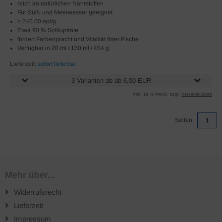
reich an natürlichen Nährstoffen
Für Süß- und Meerwasser geeignet
> 240.00 npl/g
Etwa 90 % Schlupfrate
fördert Farbenpracht und Vitalität Ihrer Fische
Verfügbar in 20 ml / 150 ml / 454 g
Lieferzeit:
sofort lieferbar
3 Varianten ab ab 6,00 EUR
inkl. 19 % MwSt. zzgl.
Versandkosten
Seiten:
1
Mehr über...
Widerrufsrecht
Lieferzeit
Impressum