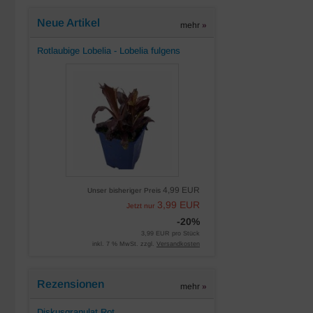
2,77 EUR pro Liter
inkl. 7 % MwSt. zzgl.
Versandkosten
Neue Artikel
mehr
»
Rotlaubige Lobelia - Lobelia fulgens
4,99 EUR
Unser bisheriger Preis
3,99 EUR
Jetzt nur
-20%
3,99 EUR pro Stück
inkl. 7 % MwSt. zzgl.
Versandkosten
Rezensionen
mehr
»
Diskusgranulat Rot