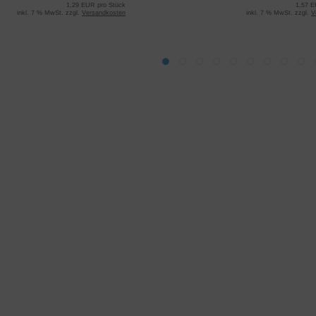
1,29 EUR pro Stück
1,57 E
inkl. 7 % MwSt. zzgl.
Versandkosten
inkl. 7 % MwSt. zzgl.
V