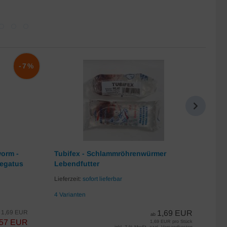
-7%
worm -
Tubifex - Schlammröhrenwürmer
Da
iegatus
Lebendfutter
Lie
Lieferzeit:
sofort lieferbar
7 
4 Varianten
1,69 EUR
1,69 EUR
s
ab
,57 EUR
1,69 EUR pro Stück