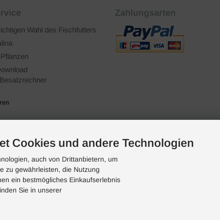
rvice
Zahlungsarten
richtigen Wahl des Fischfutters
lina
 Pflanzen
ownload
Besatzrechner
ären
et Cookies und andere Technologien
ologien, auch von Drittanbietern, um
te zu gewährleisten, die Nutzung
en ein bestmögliches Einkaufserlebnis
inden Sie in unserer