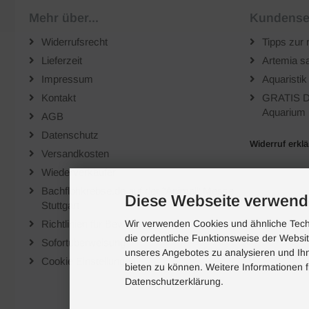
Mehr über...
Kundense
Widerrufsrecht
Tipps zur 
Lieferzeit
Artemia sa
Impressum
Aquaristik
Kontakt
GRATIS D
Aquarium 
AGB
Datenschutz
Widerruf erkl
Versandkosten
Wiederverkäufer
Bachflohkrebse.de auf der "Animal" Messe
Diese Webseite verwend
Stuttgart
Richtlinien für Bewertungen
Wir verwenden Cookies und ähnliche Techn
die ordentliche Funktionsweise der Websi
Sofortüberweisung
unseres Angebotes zu analysieren und Ihn
Cookie Einstellungen
bieten zu können. Weitere Informationen f
Datenschutzerklärung.