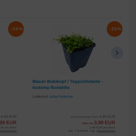
-20%
-20%
Blauer Bubikopf / Teppichlobelie -
Ro
Isotoma fluviatilis
Lie
Lieferzeit:
sofort lieferbar
4,99 EUR
4,99 EUR
s
Unser bisheriger Preis
,99 EUR
3,99 EUR
Jetzt nur
UR pro Stück
3,99 EUR pro Stück
ersandkosten
inkl. 7 % MwSt. zzgl.
Versandkosten