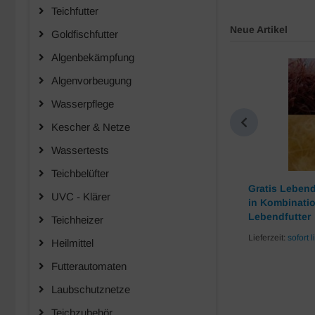
Teichfutter
Neue Artikel
Goldfischfutter
Algenbekämpfung
Algenvorbeugung
Wasserpflege
Kescher & Netze
Wassertests
Teichbelüfter
Teichsticks HELL - BASIC -
Gratis Lebend
UVC - Klärer
in Kombinati
Lieferzeit:
sofort lieferbar
Lebendfutter
Teichheizer
2 Varianten
Lieferzeit:
sofort l
Heilmittel
Futterautomaten
14,50 EUR
ab
14,50 EUR pro Kg
Laubschutznetze
inkl. 7 % MwSt. zzgl.
Versandkosten
Teichzubehör