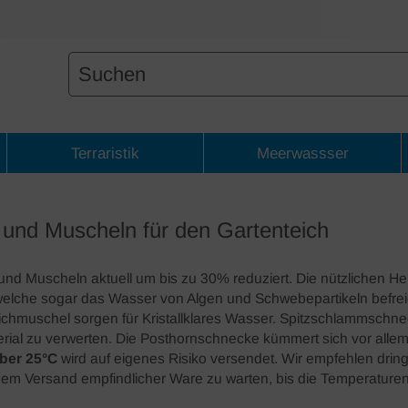
Terraristik
Meerwassser
und Muscheln für den Gartenteich
nd Muscheln aktuell um bis zu 30% reduziert. Die nützlichen He
 welche sogar das Wasser von Algen und Schwebepartikeln bef
ichmuschel sorgen für Kristallklares Wasser. Spitzschlammschne
erial zu verwerten. Die Posthornschnecke kümmert sich vor alle
ber 25°C
wird auf eigenes Risiko versendet. Wir empfehlen drin
t dem Versand empfindlicher Ware zu warten, bis die Temperature