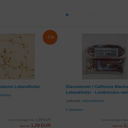
-7%
larven Lebendfutter
Glanzwürmer / California Black
Lebendfutter - Lumbriculus var
ieferbar
Lieferzeit:
sofort lieferbar
5 Varianten
1,39 EUR
Unser bisheriger Preis
Unser bisheriger Prei
1,29 EUR
1
Jetzt nur
Jetzt nur