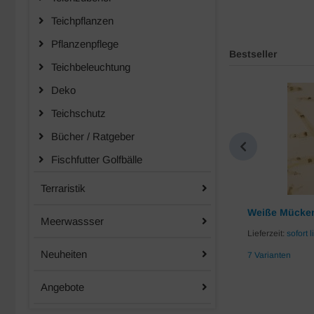
Teichpflanzen
Pflanzenpflege
Bestseller
Teichbeleuchtung
Deko
-10%
Teichschutz
Bücher / Ratgeber
Fischfutter Golfbälle
Terraristik
Koifutter Mix 6mm
Weiße Mücken
Meerwassser
Lieferzeit:
sofort lieferbar
Lieferzeit:
sofort l
Neuheiten
5 Varianten
7 Varianten
Angebote
3,08 EUR
Unser bisheriger Preis
2,77 EUR
Jetzt nur