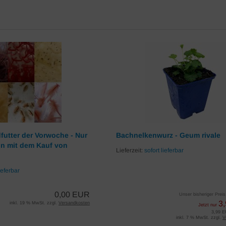
futter der Vorwoche - Nur
Bachnelkenwurz - Geum rivale
on mit dem Kauf von
Lieferzeit:
sofort lieferbar
ieferbar
0,00 EUR
Unser bisheriger Prei
3
inkl. 19 % MwSt. zzgl.
Versandkosten
Jetzt nur
3,99 E
inkl. 7 % MwSt. zzgl.
V