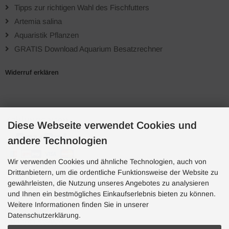
Tipps zur richtigen Wahl des Fischfutters
Artemia salina
Aquaristik Pflanzen
GRATIS Download Aquarium Besatzrechner
Widerruf erklären
Zahlungsarten
Diese Webseite verwendet Cookies und
andere Technologien
Wir verwenden Cookies und ähnliche Technologien, auch von
Drittanbietern, um die ordentliche Funktionsweise der Website zu
gewährleisten, die Nutzung unseres Angebotes zu analysieren
und Ihnen ein bestmögliches Einkaufserlebnis bieten zu können.
Hotline
Weitere Informationen finden Sie in unserer
Hotline
Datenschutzerklärung.
0049 7071 5398820