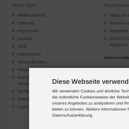
Mehr über...
Kundense
Widerrufsrecht
Tipps zur 
Lieferzeit
Artemia sa
Impressum
Aquaristik
Kontakt
GRATIS D
Aquarium 
AGB
Datenschutz
Widerruf erkl
Versandkosten
Wiederverkäufer
Bachflohkrebse.de auf der "Animal" Messe
Diese Webseite verwend
Stuttgart
Richtlinien für Bewertungen
Wir verwenden Cookies und ähnliche Techn
die ordentliche Funktionsweise der Websi
Sofortüberweisung
unseres Angebotes zu analysieren und Ihn
Cookie Einstellungen
bieten zu können. Weitere Informationen f
Datenschutzerklärung.