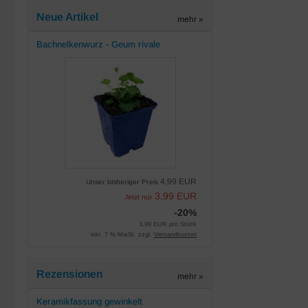
Neue Artikel
mehr
»
Bachnelkenwurz - Geum rivale
4,99 EUR
Unser bisheriger Preis
3,99 EUR
Jetzt nur
-20%
3,99 EUR pro Stück
inkl. 7 % MwSt. zzgl.
Versandkosten
Rezensionen
mehr
»
Keramikfassung gewinkelt