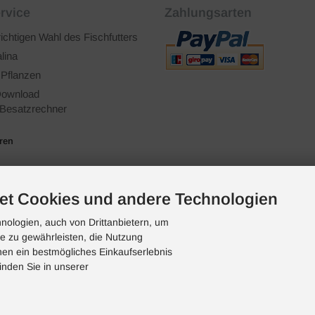
rvice
Zahlungsarten
richtigen Wahl des Fischfutters
lina
 Pflanzen
ownload
Besatzrechner
ären
et Cookies und andere Technologien
ologien, auch von Drittanbietern, um
te zu gewährleisten, die Nutzung
en ein bestmögliches Einkaufserlebnis
inden Sie in unserer