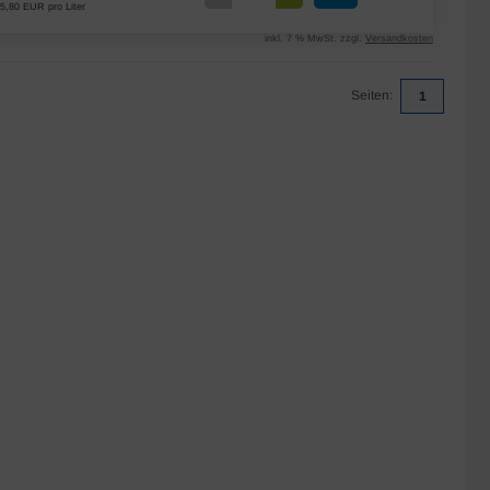
5,80 EUR pro Liter
inkl. 7 % MwSt. zzgl.
Versandkosten
Seiten:
1