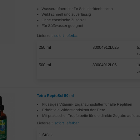
Wasseraufbereiter für Schildkrötenbecken
Wirkt schnell und zuverlässig
Ohne chemische Zusätze!
Für Süßwasser geeignet
Lieferzeit:
sofort lieferbar
250 ml
80004912L025
5
2,
500 ml
80004912L05
1
2,
Tetra ReptoSol 50 ml
Flüssiges Vitamin- Ergänzungsfutter für alle Reptilien
Erhöht die Widerstandskraft der Tiere
Mit praktischer Tropfpipette für die direkte Zugabe auf das
Lieferzeit:
sofort lieferbar
1 Stück
1