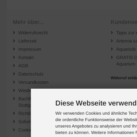
Mehr über...
Kundense
Widerrufsrecht
Tipps zur 
Lieferzeit
Artemia sa
Impressum
Aquaristik
Kontakt
GRATIS D
Aquarium 
AGB
Datenschutz
Widerruf erkl
Versandkosten
Wiederverkäufer
Bachflohkrebse.de auf der "Animal" Messe
Diese Webseite verwend
Stuttgart
Richtlinien für Bewertungen
Wir verwenden Cookies und ähnliche Techn
die ordentliche Funktionsweise der Websi
Sofortüberweisung
unseres Angebotes zu analysieren und Ihn
Cookie Einstellungen
bieten zu können. Weitere Informationen f