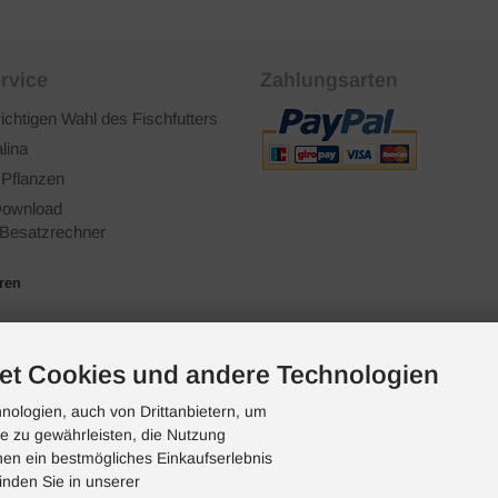
rvice
Zahlungsarten
richtigen Wahl des Fischfutters
lina
 Pflanzen
ownload
Besatzrechner
ären
et Cookies und andere Technologien
ologien, auch von Drittanbietern, um
te zu gewährleisten, die Nutzung
en ein bestmögliches Einkaufserlebnis
inden Sie in unserer