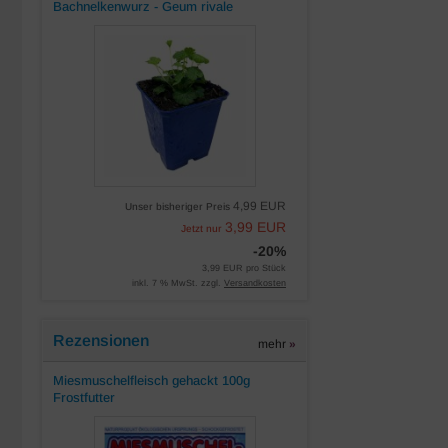
Bachnelkenwurz - Geum rivale
4,99 EUR
Unser bisheriger Preis
3,99 EUR
Jetzt nur
-20%
3,99 EUR pro Stück
inkl. 7 % MwSt. zzgl.
Versandkosten
Rezensionen
mehr
»
Miesmuschelfleisch gehackt 100g
Frostfutter