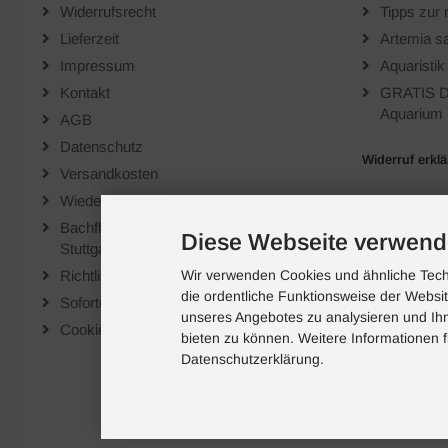
Widerrufsrecht
Tipps zur 
Lieferzeit
Artemia sa
Impressum
Aquaristik
Kontakt
GRATIS D
Aquarium 
AGB
Datenschutz
Widerruf erkl
Versandkosten
Wiederverkäufer
Bachflohkrebse.de auf der "Animal" Messe
Diese Webseite verwend
Stuttgart
Richtlinien für Bewertungen
Wir verwenden Cookies und ähnliche Techn
die ordentliche Funktionsweise der Websi
Sofortüberweisung
unseres Angebotes zu analysieren und Ihn
Cookie Einstellungen
bieten zu können. Weitere Informationen f
Datenschutzerklärung.
Aquar