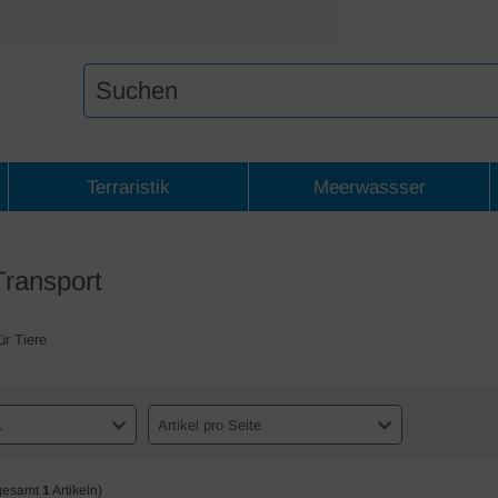
Terraristik
Meerwassser
Transport
ür Tiere
.
Artikel pro Seite
gesamt
1
Artikeln)