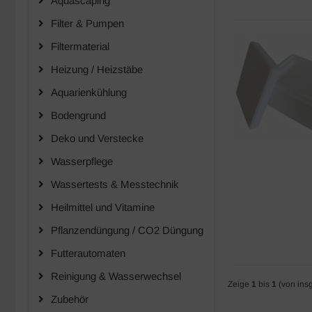
Aquascaping
Filter & Pumpen
Filtermaterial
Heizung / Heizstäbe
Aquarienkühlung
Bodengrund
Deko und Verstecke
Wasserpflege
Wassertests & Messtechnik
Heilmittel und Vitamine
Pflanzendüngung / CO2 Düngung
Futterautomaten
Reinigung & Wasserwechsel
Zeige
1
bis
1
(von ins
Zubehör