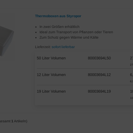
Thermoboxen aus Styropor
In zwei Größen erhältlich
Ideal zum Transport von Pflanzen oder Tieren
Zum Schutz gegen Wärme und Kälte
Lieferzeit:
sofort lieferbar
50 Liter Volumen
80003694L50
2
27
12 Liter Volumen
80003694L12
6
6,
19 Liter Volumen
80003694L19
1
10
gesamt
1
Artikeln)