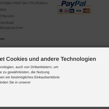
richtigen Wahl des Fischfutters
lina
 Pflanzen
ownload
Besatzrechner
ären
et Cookies und andere Technologien
ologien, auch von Drittanbietern, um
te zu gewährleisten, die Nutzung
en ein bestmögliches Einkaufserlebnis
inden Sie in unserer
istik, Koi und Teich, Terraristik Shop - bachflohkrebse.de © 2026 | Template-Basis by andreas-gu
mod
ified eCommerce Shopsoftware © 2009-2026