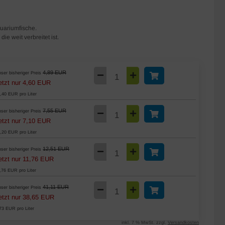
quariumfische.
ie weit verbreitet ist.
4,89 EUR
ser bisheriger Preis
etzt nur 4,60 EUR
,40 EUR pro Liter
7,55 EUR
ser bisheriger Preis
etzt nur 7,10 EUR
,20 EUR pro Liter
12,51 EUR
ser bisheriger Preis
etzt nur 11,76 EUR
,76 EUR pro Liter
41,11 EUR
ser bisheriger Preis
etzt nur 38,65 EUR
73 EUR pro Liter
inkl. 7 % MwSt. zzgl.
Versandkosten