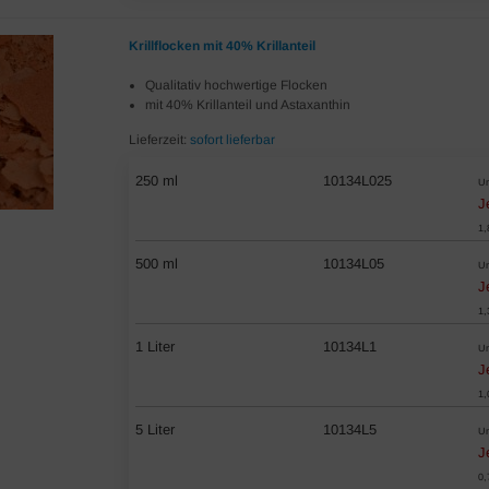
Krillflocken mit 40% Krillanteil
Qualitativ hochwertige Flocken
mit 40% Krillanteil und Astaxanthin
Lieferzeit:
sofort lieferbar
250 ml
10134L025
Un
J
1,
500 ml
10134L05
Un
J
1,
1 Liter
10134L1
Un
J
1,
5 Liter
10134L5
Un
J
0,