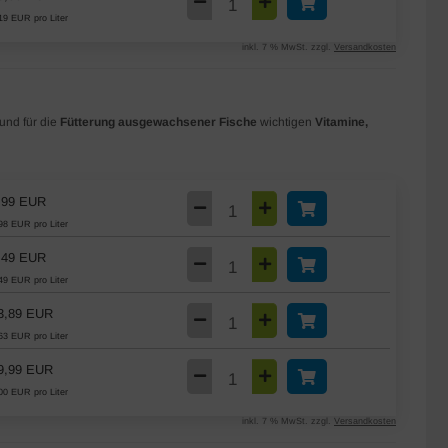
19 EUR pro Liter
inkl. 7 % MwSt. zzgl.
Versandkosten
und für die
Fütterung ausgewachsener Fische
wichtigen
Vitamine,
,99 EUR
98 EUR pro Liter
,49 EUR
49 EUR pro Liter
3,89 EUR
63 EUR pro Liter
9,99 EUR
00 EUR pro Liter
inkl. 7 % MwSt. zzgl.
Versandkosten