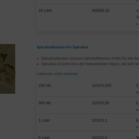
1,
10 Liter
50033L10
Un
J
1,
Spirulinaflocken 6% Spirulina
Spirulinaflocken sind ein nährstoffreiches Futter für alle A
Spirulina ist wohl eine der bekanntesten Algen, die weit ver
Lieferzeit:
sofort lieferbar
250 ML
10107L025
3
15
500 ML
10107L05
5
11
1 Liter
10107L1
9
9,
5 Liter
10107L5
3