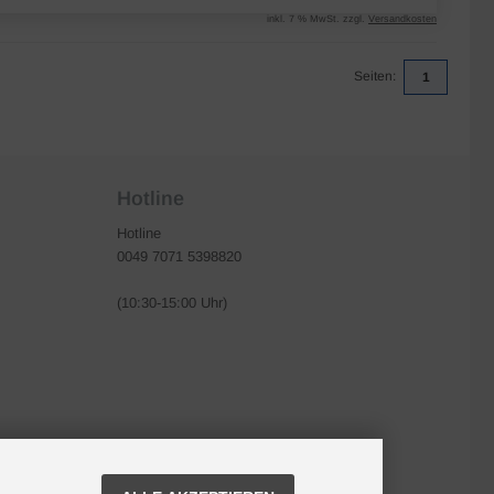
inkl. 7 % MwSt. zzgl.
Versandkosten
Seiten:
1
Hotline
Hotline
0049 7071 5398820
(10:30-15:00 Uhr)