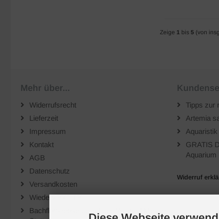
Zeige
1
bis
5
(von ins
Mehr über...
Kundense
Widerrufsrecht
Tipps zur 
Lieferzeit
Artemia sa
Impressum
Aquaristik
Kontakt
GRATIS D
Aquarium 
AGB
Datenschutz
Widerruf erkl
Versandkosten
Wiederverkäufer
Bachflohkrebse.de auf der "Animal" Messe
Diese Webseite verwend