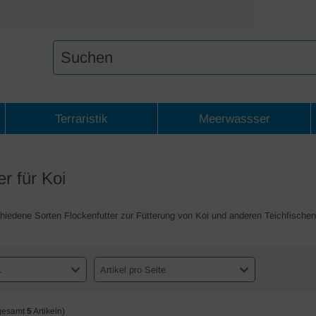
Terraristik
Meerwassser
er für Koi
chiedene Sorten Flockenfutter zur Fütterung von Koi und anderen Teichfischen
.
Artikel pro Seite
gesamt
5
Artikeln)