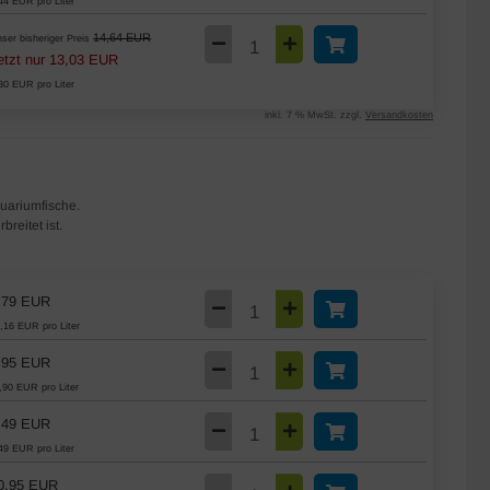
44 EUR pro Liter
14,64 EUR
ser bisheriger Preis
etzt nur 13,03 EUR
30 EUR pro Liter
inkl. 7 % MwSt. zzgl.
Versandkosten
quariumfische.
breitet ist.
,79 EUR
,16 EUR pro Liter
,95 EUR
,90 EUR pro Liter
,49 EUR
49 EUR pro Liter
0,95 EUR