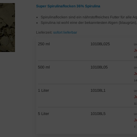
Super Spirulinaflocken 36% Spirulina
Spirulinaflocken sind ein nährstoffreiches Futter für alle A
Spirulina ist wohl eine der bekanntesten Algen (blaugrün), d
Lieferzeit:
sofort lieferbar
250 ml
10108L025
Un
J
18
500 ml
10108L05
Un
J
14
1 Liter
10108L1
Un
J
11
5 Liter
10108L5
Un
J
7,