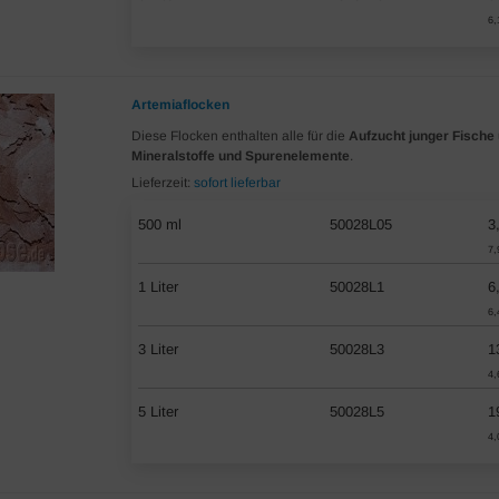
6,
Artemiaflocken
Diese Flocken enthalten alle für die
Aufzucht junger Fische
Mineralstoffe und Spurenelemente
.
Lieferzeit:
sofort lieferbar
500 ml
50028L05
3
7,
1 Liter
50028L1
6
6,
3 Liter
50028L3
1
4,
5 Liter
50028L5
1
4,