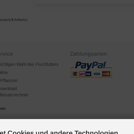
gesamt
5
Artikeln)
rvice
Zahlungsarten
richtigen Wahl des Fischfutters
lina
 Pflanzen
ownload
Besatzrechner
ären
et Cookies und andere Technologien