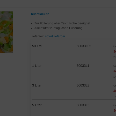
Teichflocken
Zur Fütterung aller Teichfische geeignet
Alleinfutter zur täglichen Fütterung
Lieferzeit:
sofort lieferbar
500 Ml
50033L05
Un
J
2,
1 Liter
50033L1
Un
J
1,
3 Liter
50033L3
Un
J
1,
5 Liter
50033L5
Un
J