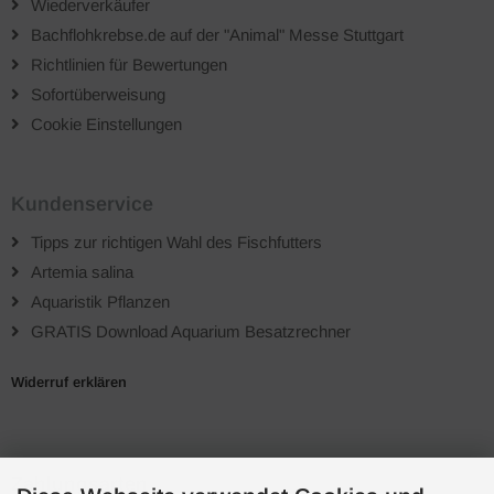
Wiederverkäufer
Bachflohkrebse.de auf der "Animal" Messe Stuttgart
Richtlinien für Bewertungen
Sofortüberweisung
Cookie Einstellungen
Kundenservice
Tipps zur richtigen Wahl des Fischfutters
Artemia salina
Aquaristik Pflanzen
GRATIS Download Aquarium Besatzrechner
Widerruf erklären
Zahlungsarten