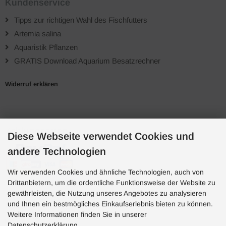
Kundenservice
Tipps zur richtigen Wahl des Fischfutters
Artemia salina
Aquaristik Pflanzen
GRATIS Download Aquarium Besatzrechner
Widerruf erklären
Zahlungsarten
Diese Webseite verwendet Cookies und
andere Technologien
Wir verwenden Cookies und ähnliche Technologien, auch von
Drittanbietern, um die ordentliche Funktionsweise der Website zu
gewährleisten, die Nutzung unseres Angebotes zu analysieren
und Ihnen ein bestmögliches Einkaufserlebnis bieten zu können.
Hotline
Weitere Informationen finden Sie in unserer
Hotline
Datenschutzerklärung.