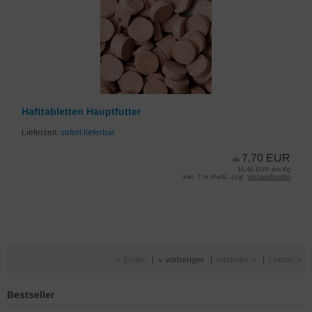
Hafttabletten Hauptfutter
Lieferzeit:
sofort lieferbar
7,70 EUR
ab
15,40 EUR pro Kg
inkl. 7 % MwSt. zzgl.
Versandkosten
« Erster
|
« vorheriger
|
nächster »
|
Letzter »
Bestseller