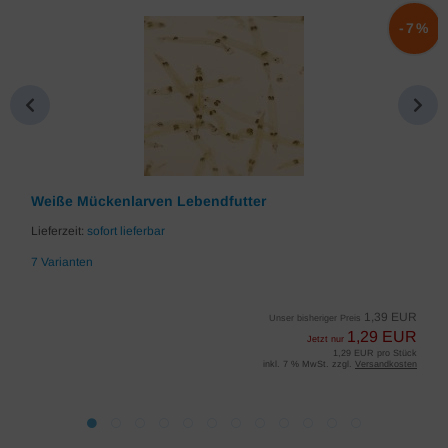
%
-7%
Weiße Mückenlarven Lebendfutter
Lieferzeit:
sofort lieferbar
7 Varianten
1,39 EUR
Unser bisheriger Preis
1,29 EUR
Jetzt nur
1,29 EUR pro Stück
inkl. 7 % MwSt. zzgl.
Versandkosten