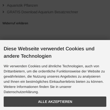
Aquaristik Pflanzen
GRATIS Download Aquarium Besatzrechner
Widerruf erklären
Zahlungsarten
Diese Webseite verwendet Cookies und
andere Technologien
Wir verwenden Cookies und ähnliche Technologien, auch von
Drittanbietern, um die ordentliche Funktionsweise der Website zu
gewährleisten, die Nutzung unseres Angebotes zu analysieren
und Ihnen ein bestmögliches Einkaufserlebnis bieten zu können.
Hotline
Weitere Informationen finden Sie in unserer
Hotline
Datenschutzerklärung.
0049 7071 5398820
ALLE AKZEPTIEREN
(10:30-15:00 Uhr)