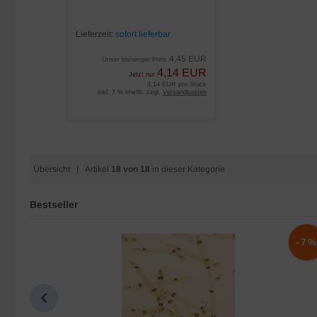
Lieferzeit:
sofort lieferbar
4,45 EUR
Unser bisheriger Preis
4,14 EUR
Jetzt nur
4,14 EUR pro Stück
inkl. 7 % MwSt. zzgl.
Versandkosten
Übersicht
| Artikel
18 von 18
in dieser Kategorie
Bestseller
-10%
-7