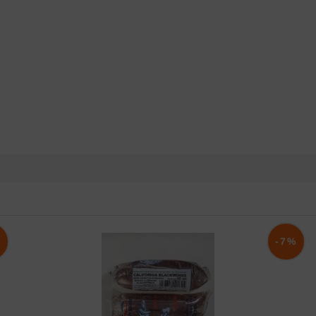
%
-7%