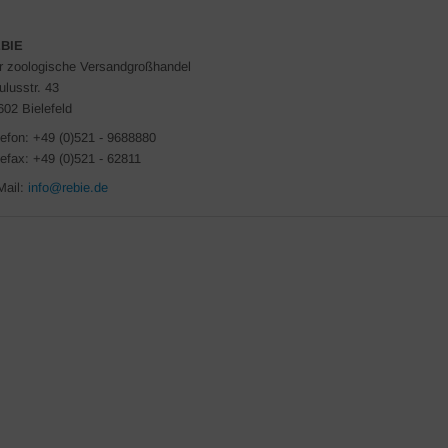
BIE
r zoologische Versandgroßhandel
ulusstr. 43
602 Bielefeld
lefon: +49 (0)521 - 9688880
lefax: +49 (0)521 - 62811
Mail:
info@rebie.de