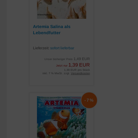
Artemia Salina als
Lebendfutter
Lieferzeit:
sofort lieferbar
1,49 EUR
Unser bisheriger Preis
1,39 EUR
Jetzt nur
1,39 EUR pro Stück
inkl. 7 % MwSt. zzgl.
Versandkosten
-7%