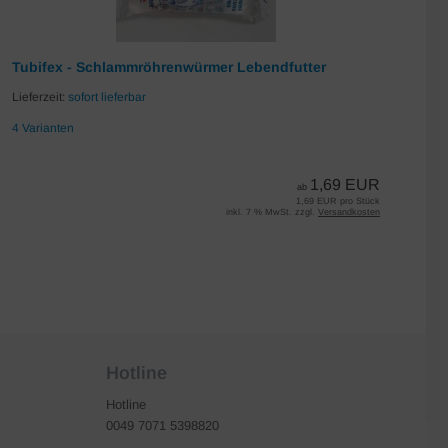
Tubifex - Schlammröhrenwürmer Lebendfutter
Da
Lieferzeit:
sofort lieferbar
Lie
4 Varianten
7 
1,69 EUR
ab
1,69 EUR pro Stück
inkl. 7 % MwSt. zzgl.
Versandkosten
Hotline
Hotline
0049 7071 5398820