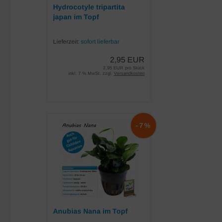
Hydrocotyle tripartita
japan im Topf
Lieferzeit:
sofort lieferbar
2,95 EUR
2,95 EUR pro Stück
inkl. 7 % MwSt. zzgl.
Versandkosten
-7%
Anubias Nana im Topf