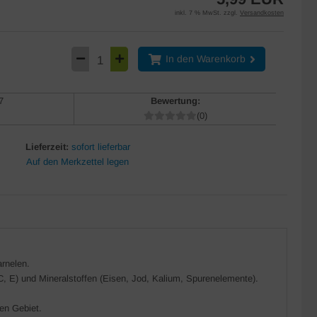
inkl. 7 % MwSt. zzgl.
Versandkosten
In den Warenkorb
7
Bewertung:
(0)
Lieferzeit:
sofort lieferbar
rnelen.
C, E) und Mineralstoffen (Eisen, Jod, Kalium, Spurenelemente).
en Gebiet.