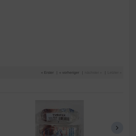
« Erster
|
« vorheriger
|
nächster »
|
Letzter »