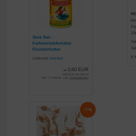
RE
De
Pa
33
Sera San -
Te
Farbverstärkendes
Te
Flockenfutter
E-
Lieferzeit:
lieferbar
3,60 EUR
ab
3,60 EUR pro 100 ml
inkl. 7 % MwSt. zzgl.
Versandkosten
-7%