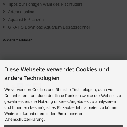
Tipps zur richtigen Wahl des Fischfutters
Artemia salina
Aquaristik Pflanzen
GRATIS Download Aquarium Besatzrechner
Widerruf erklären
Zahlungsarten
Diese Webseite verwendet Cookies und
andere Technologien
Wir verwenden Cookies und ähnliche Technologien, auch von
Drittanbietern, um die ordentliche Funktionsweise der Website zu
gewährleisten, die Nutzung unseres Angebotes zu analysieren
und Ihnen ein bestmögliches Einkaufserlebnis bieten zu können.
Hotline
Weitere Informationen finden Sie in unserer
Hotline
Datenschutzerklärung.
0049 7071 5398820