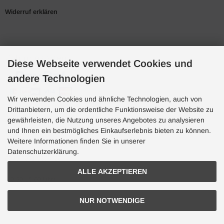
Widerruf erklären
Zahlungsarten
Diese Webseite verwendet Cookies und
andere Technologien
Wir verwenden Cookies und ähnliche Technologien, auch von
Drittanbietern, um die ordentliche Funktionsweise der Website zu
gewährleisten, die Nutzung unseres Angebotes zu analysieren
und Ihnen ein bestmögliches Einkaufserlebnis bieten zu können.
Hotline
Weitere Informationen finden Sie in unserer
Hotline
Datenschutzerklärung.
0049 7071 5398820
ALLE AKZEPTIEREN
(10:30-15:00 Uhr)
NUR NOTWENDIGE
Aquaristik, Koi und Teich, Terraristik Shop - bachflohkrebse.de © 2026 | Template-Basis by