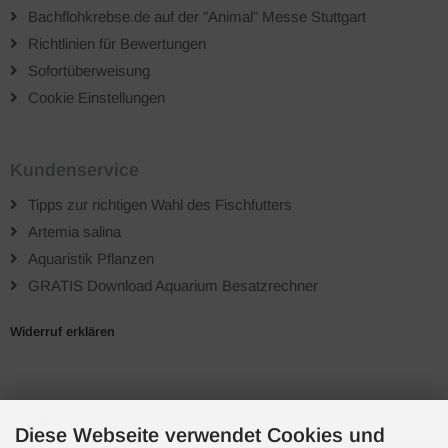
Bachflohkrebse.de auf der "Animal" Messe Stuttgart
Richtlinien für Bewertungen
Sofortüberweisung
Cookie Einstellungen
Kundenservice
Tipps zur richtigen Wahl des Fischfutters
Artemia salina
Aquaristik Pflanzen
GRATIS Download Aquarium Besatzrechner
Widerruf erklären
Zahlungsarten
Diese Webseite verwendet Cookies und