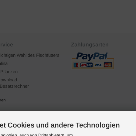
rvice
Zahlungsarten
richtigen Wahl des Fischfutters
lina
 Pflanzen
ownload
Besatzrechner
ären
et Cookies und andere Technologien
ologien, auch von Drittanbietern, um