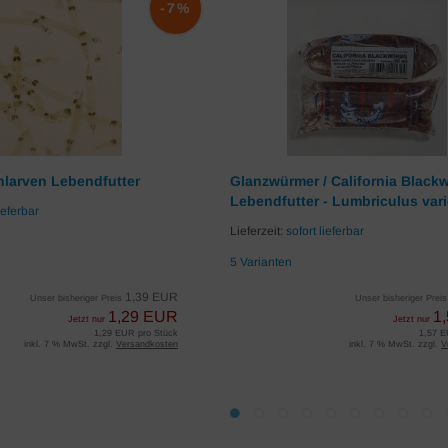
-7%
larven Lebendfutter
Glanzwürmer / California Black
Lebendfutter - Lumbriculus var
ieferbar
Lieferzeit:
sofort lieferbar
5 Varianten
1,39 EUR
Unser bisheriger Preis
Unser bisheriger Prei
1,29 EUR
1
Jetzt nur
Jetzt nur
1,29 EUR pro Stück
1,57 E
inkl. 7 % MwSt. zzgl.
Versandkosten
inkl. 7 % MwSt. zzgl.
V