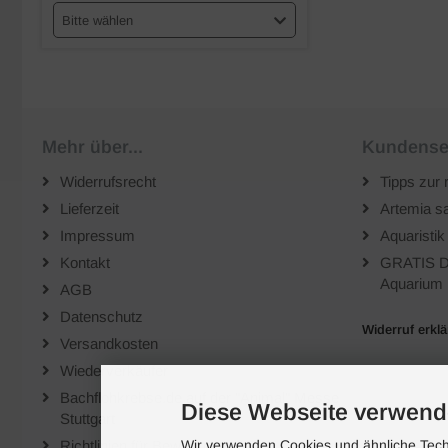
Bitte wählen
Mehr über...
Kundense
Widerrufsrecht
Tipps zur 
Lieferzeit
Artemia sa
Impressum
Aquaristik
Kontakt
GRATIS D
Aquarium 
AGB
Datenschutz
Widerruf erkl
Versandkosten
Wiederverkäufer
Bachflohkrebse.de auf der "Animal" Messe
Diese Webseite verwend
Stuttgart
Richtlinien für Bewertungen
Wir verwenden Cookies und ähnliche Techn