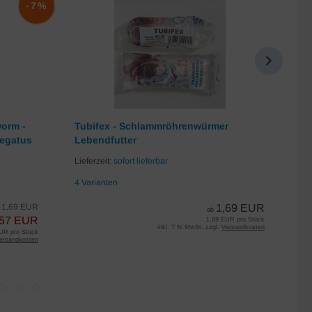
-7%
worm -
Tubifex - Schlammröhrenwürmer
Da
iegatus
Lebendfutter
Lie
Lieferzeit:
sofort lieferbar
7 
4 Varianten
1,69 EUR
1,69 EUR
s
ab
,57 EUR
1,69 EUR pro Stück
inkl. 7 % MwSt. zzgl.
Versandkosten
UR pro Stück
ersandkosten