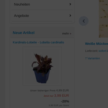
-10%
Neuheiten
Angebote
Neue Artikel
mehr
»
Kardinals-Lobelie - Lobelia cardinalis
Koifutter Mix 6mm
Weiße Mücken
Lieferzeit:
sofort lieferbar
Lieferzeit:
sofort l
5 Varianten
7 Varianten
3,08 EUR
Unser bisheriger Preis
2,77 EUR
Jetzt nur
2,77 EUR pro Liter
inkl. 7 % MwSt. zzgl.
Versandkosten
4,99 EUR
Unser bisheriger Preis
3,99 EUR
Jetzt nur
-20%
3,99 EUR pro Stück