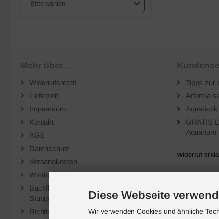
Bitte wählen
Mehr über...
Kundense
Widerrufsrecht
Tipps zur 
Lieferzeit
Artemia sa
Impressum
Aquaristik
Kontakt
GRATIS D
Aquarium 
AGB
Datenschutz
Widerruf erkl
Versandkosten
Wiederverkäufer
Bachflohkrebse.de auf der "Animal" Messe
Diese Webseite verwend
Stuttgart
Richtlinien für Bewertungen
Wir verwenden Cookies und ähnliche Techn