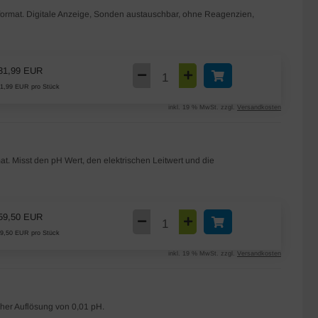
ormat. Digitale Anzeige, Sonden austauschbar, ohne Reagenzien,
31,99 EUR
1,99 EUR pro Stück
inkl. 19 % MwSt. zzgl.
Versandkosten
. Misst den pH Wert, den elektrischen Leitwert und die
59,50 EUR
9,50 EUR pro Stück
inkl. 19 % MwSt. zzgl.
Versandkosten
her Auflösung von 0,01 pH.