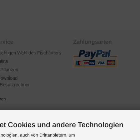
rvice
Zahlungsarten
richtigen Wahl des Fischfutters
lina
 Pflanzen
ownload
Besatzrechner
ären
et Cookies und andere Technologien
ologien, auch von Drittanbietern, um