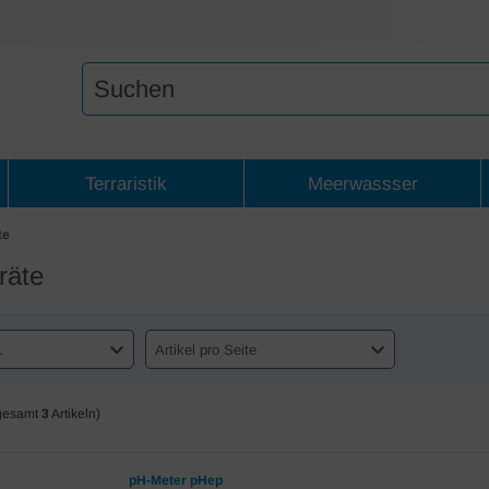
Terraristik
Meerwassser
te
räte
.
Artikel pro Seite
gesamt
3
Artikeln)
pH-Meter pHep