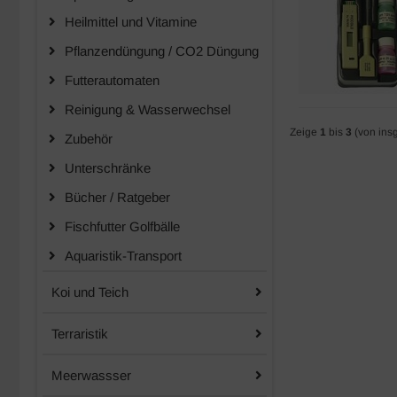
Heilmittel und Vitamine
Pflanzendüngung / CO2 Düngung
Futterautomaten
Reinigung & Wasserwechsel
Zeige
1
bis
3
(von ins
Zubehör
Unterschränke
Bücher / Ratgeber
Fischfutter Golfbälle
Aquaristik-Transport
Koi und Teich
Terraristik
Meerwassser