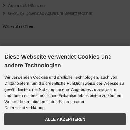
Aquaristik Pflanzen
GRATIS Download Aquarium Besatzrechner
Widerruf erklären
Zahlungsarten
Diese Webseite verwendet Cookies und
andere Technologien
Wir verwenden Cookies und ähnliche Technologien, auch von
Drittanbietern, um die ordentliche Funktionsweise der Website zu
gewährleisten, die Nutzung unseres Angebotes zu analysieren
und Ihnen ein bestmögliches Einkaufserlebnis bieten zu können.
Hotline
Weitere Informationen finden Sie in unserer
Hotline
Datenschutzerklärung.
0049 7071 5398820
ALLE AKZEPTIEREN
(10:30-15:00 Uhr)