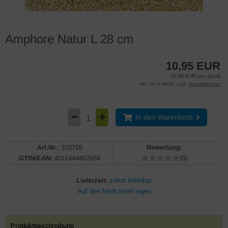
Amphore Natur L 28 cm
10,95 EUR
10,95 EUR pro Stück
inkl. 19 % MwSt. zzgl.
Versandkosten
In den Warenkorb
Art.Nr.:
103726
Bewertung:
GTIN/EAN:
4011444402684
(0)
Lieferzeit:
sofort lieferbar
Produktbeschreibung