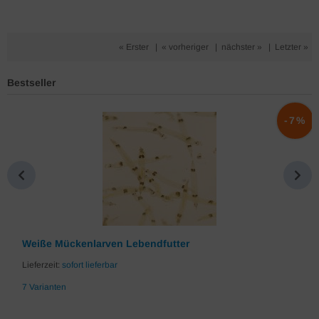
« Erster
|
« vorheriger
|
nächster »
|
Letzter »
Bestseller
%
-7%
Weiße Mückenlarven Lebendfutter
Lieferzeit:
sofort lieferbar
7 Varianten