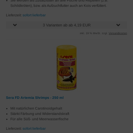
Sie werden als Zusatzfutter an alle Fische und Reptilien (z.B.
Schildkröten), bzw. als Aufzuchtfutter auch an Kois verfüttert.
Lieferzeit:
sofort lieferbar
3 Varianten ab ab 4,19 EUR
inkl. 19 % MwSt. zzgl.
Versandkosten
Sera FD Artemia Shrimps - 250 ml
Mit natürlichen Carotinoidgehalt
Stärkt Färbung und Widerstandskraft
Für alle Süß- und Meerwasserfische
Lieferzeit:
sofort lieferbar