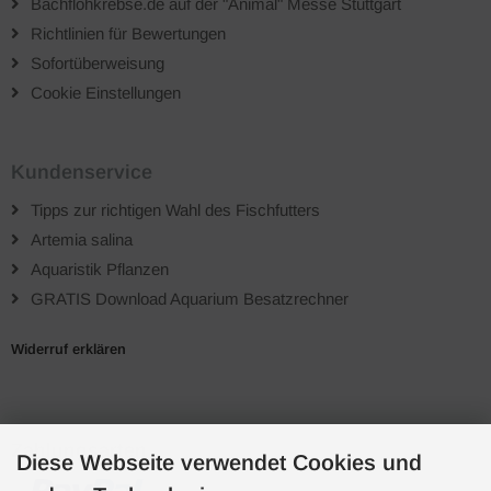
Bachflohkrebse.de auf der "Animal" Messe Stuttgart
Richtlinien für Bewertungen
Sofortüberweisung
Cookie Einstellungen
Kundenservice
Tipps zur richtigen Wahl des Fischfutters
Artemia salina
Aquaristik Pflanzen
GRATIS Download Aquarium Besatzrechner
Widerruf erklären
Zahlungsarten
Diese Webseite verwendet Cookies und