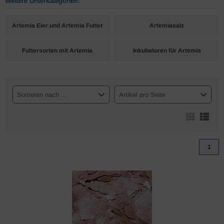
Weitere Unterkategorien:
Artemia Eier und Artemia Futter
Artemiasalz
Futtersorten mit Artemia
Inkubatoren für Artemia
Sortieren nach ...
Artikel pro Seite
1