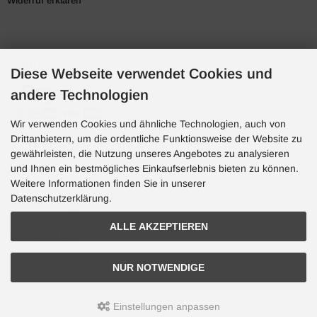
Widerruf erklären
Zahlungsarten
Diese Webseite verwendet Cookies und
andere Technologien
Wir verwenden Cookies und ähnliche Technologien, auch von
Drittanbietern, um die ordentliche Funktionsweise der Website zu
gewährleisten, die Nutzung unseres Angebotes zu analysieren
und Ihnen ein bestmögliches Einkaufserlebnis bieten zu können.
Hotline
Weitere Informationen finden Sie in unserer
Hotline
Datenschutzerklärung.
0049 7071 5398820
ALLE AKZEPTIEREN
(10:30-15:00 Uhr)
NUR NOTWENDIGE
Aquaristik, Koi und Teich, Terraristik Shop - bachflohkrebse.de © 2026 | Template-Basis by
andreas-guder.de
Einstellungen anpassen
mod
ified eCommerce Shopsoftware © 2009-2026