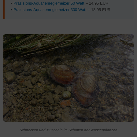
•
Präzisions-Aquarienreglerheizer 50 Watt
– 14,95 EUR
•
Präzisions-Aquarienreglerheizer 300 Watt
– 18,95 EUR
Schnecken und Muscheln im Schatten der Wasserpflanzen