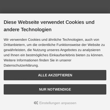
Zahlungsarten
Diese Webseite verwendet Cookies und
andere Technologien
Wir verwenden Cookies und ähnliche Technologien, auch von
Drittanbietern, um die ordentliche Funktionsweise der Website zu
gewährleisten, die Nutzung unseres Angebotes zu analysieren
und Ihnen ein bestmögliches Einkaufserlebnis bieten zu können.
Hotline
Weitere Informationen finden Sie in unserer
Hotline
Datenschutzerklärung.
0049 7071 5398820
ALLE AKZEPTIEREN
(10:30-15:00 Uhr)
NUR NOTWENDIGE
Aquaristik, Koi und Teich, Terraristik Shop - bachflohkrebse.de © 2026 | Template-Basis by
andreas-guder.de
Einstellungen anpassen
mod
ified eCommerce Shopsoftware © 2009-2026