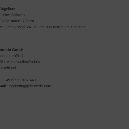
Bügelform
Farbe: Schwarz
Größe unten: 7,5 cm
Mit Teleskopstil 24 - 62 cm aus rostfreiem Edelstahl
nnerle GmbH
dustriestraße 4
981 Münchweiler/Rodalb
utschland
.:
+49
6395 9107-440
Mail:
marketing@dennerle.com