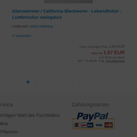
Glanzwürmer / California Blackworm - Lebendfutter -
Lumbriculus variegatus
Lieferzeit:
sofort lieferbar
5 Varianten
1,69 EUR
Unser bisheriger Preis
1,57 EUR
Jetzt nur
1,57 EUR pro Stück
inkl. 7 % MwSt. zzgl.
Versandkosten
rvice
Zahlungsarten
richtigen Wahl des Fischfutters
lina
 Pflanzen