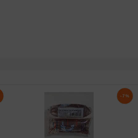
%
-7%