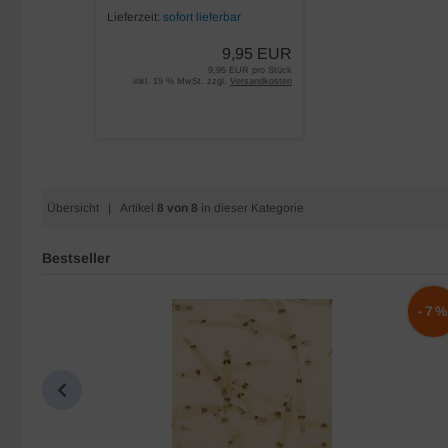
Lieferzeit:
sofort lieferbar
9,95 EUR
9,95 EUR pro Stück
inkl. 19 % MwSt. zzgl.
Versandkosten
Übersicht
| Artikel
8 von 8
in dieser Kategorie
Bestseller
-10%
-7