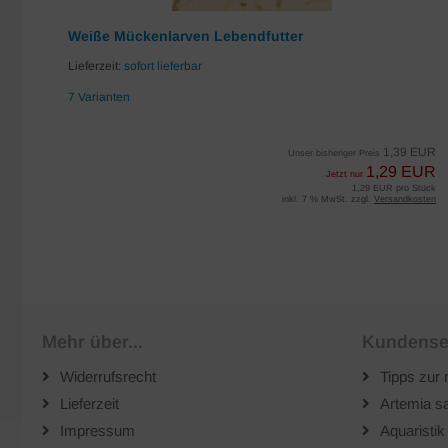
Weiße Mückenlarven Lebendfutter
Lieferzeit:
sofort lieferbar
7 Varianten
EUR
1,39 EUR
Unser bisheriger Preis
UR
1,29 EUR
Jetzt nur
iter
1,29 EUR pro Stück
sten
inkl. 7 % MwSt. zzgl.
Versandkosten
Mehr über...
Kundense
Widerrufsrecht
Tipps zur 
Lieferzeit
Artemia sa
Impressum
Aquaristik