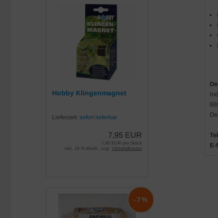
De
Hobby Klingenmagnet
In
66
De
Lieferzeit:
sofort lieferbar
7,95 EUR
Tel
7,95 EUR pro Stück
E-
inkl. 19 % MwSt. zzgl.
Versandkosten
-7%