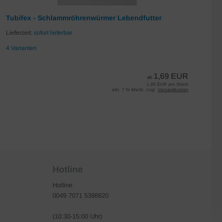
Tubifex - Schlammröhrenwürmer Lebendfutter
Da
Lieferzeit:
sofort lieferbar
Lie
4 Varianten
7 
1,69 EUR
ab
1,69 EUR pro Stück
inkl. 7 % MwSt. zzgl.
Versandkosten
Hotline
Hotline
0049 7071 5398820
(10:30-15:00 Uhr)