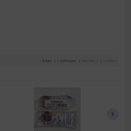
« Erster
|
« vorheriger
|
nächster »
|
Letzter »