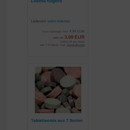
Lobelia fulgens
Lieferzeit:
sofort lieferbar
4,99 EUR
Unser bisheriger Preis
3,99 EUR
Jetzt nur
3,99 EUR pro Stück
inkl. 7 % MwSt. zzgl.
Versandkosten
Tablettenmix aus 7 Sorten