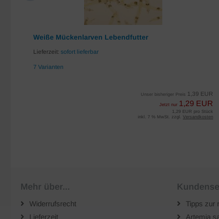
Weiße Mückenlarven Lebendfutter
Lieferzeit:
sofort lieferbar
7 Varianten
EUR
1,39 EUR
Unser bisheriger Preis
UR
1,29 EUR
Jetzt nur
iter
1,29 EUR pro Stück
sten
inkl. 7 % MwSt. zzgl.
Versandkosten
Mehr über...
Kundense
Widerrufsrecht
Tipps zur 
Lieferzeit
Artemia sa