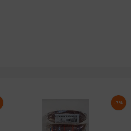
%
-7%