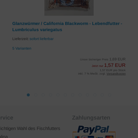
Glanzwürmer / California Blackworm - Lebendfutter -
Lumbriculus variegatus
Lieferzeit:
sofort lieferbar
5 Varianten
1,69 EUR
Unser bisheriger Preis
1,57 EUR
Jetzt nur
1,57 EUR pro Stück
inkl. 7 % MwSt. zzgl.
Versandkosten
rvice
Zahlungsarten
richtigen Wahl des Fischfutters
lina