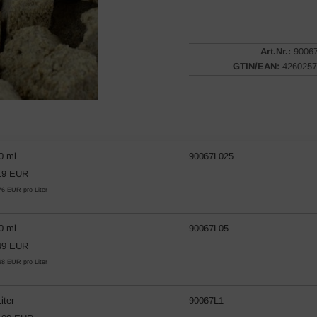
Art.Nr.:
9006
GTIN/EAN:
4260257
0 ml
90067L025
19 EUR
76 EUR pro Liter
0 ml
90067L05
49 EUR
98 EUR pro Liter
iter
90067L1