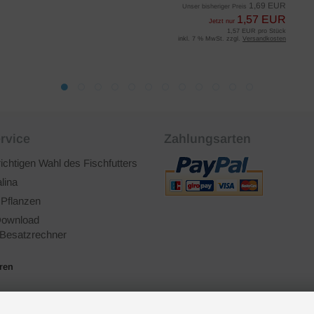
1,69 EUR
Unser bisheriger Preis
1,57 EUR
Jetzt nur
1,57 EUR pro Stück
inkl. 7 % MwSt. zzgl.
Versandkosten
rvice
Zahlungsarten
richtigen Wahl des Fischfutters
lina
 Pflanzen
ownload
Besatzrechner
ären