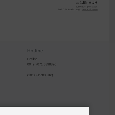
1,69 EUR
ab
1,69 EUR pro Stück
inkl. 7 % MwSt. zzgl.
Versandkosten
Hotline
Hotline
0049 7071 5398820
(10:30-15:00 Uhr)