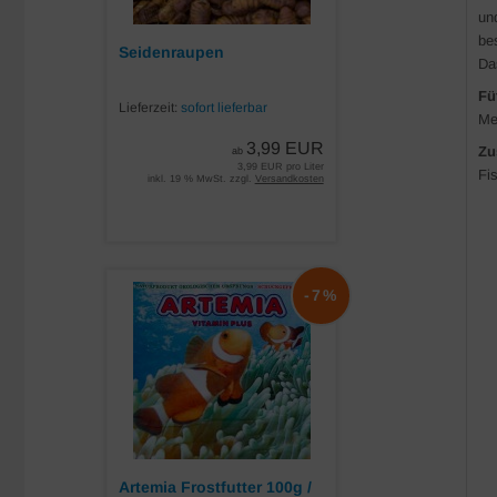
un
be
Seidenraupen
Da
Fü
Lieferzeit:
sofort lieferbar
Meh
3,99 EUR
Zu
ab
3,99 EUR pro Liter
Fi
inkl. 19 % MwSt. zzgl.
Versandkosten
-7%
Artemia Frostfutter 100g /