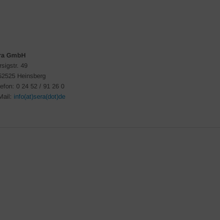
ra GmbH
sigstr. 49
52525 Heinsberg
lefon: 0 24 52 / 91 26 0
Mail:
info(at)sera(dot)de