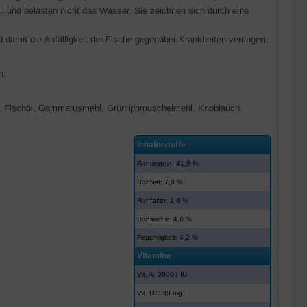
 und belasten nicht das Wasser. Sie zeichnen sich durch eine
damit die Anfälligkeit der Fische gegenüber Krankheiten verringert.
n.
e, Fischöl, Gammarusmehl, Grünlippmuschelmehl, Knoblauch.
Inhaltsstoffe
Rohprotein: 41,9 %
Rohfett: 7,0 %
Rohfaser: 1,6 %
Rohasche: 4,6 %
Feuchtigkeit: 4,2 %
Vitamine
Vit. A: 30000 IU
Vit. B1: 30 mg