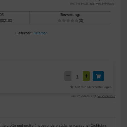
inkl. 7 % MwSt. zzgl.
Versandkosten
08
Bewertung:
002103
(0)
Lieferzeit:
lieferbar
Auf den Merkzettel legen
inkl. 7 % MwSt. zzgl.
Versandkosten
 mittelgroße und große (insbesondere südamerikanische) Cichliden