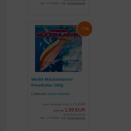
16,10 EUR pro Kg
inkl. 7 % MwSt. zzgl.
Versandkosten
-7%
Weiße Mückenlarven
Frostfutter 100g
Lieferzeit:
sofort lieferbar
1,71 EUR
Unser bisheriger Preis
1,59 EUR
Jetzt nur
15,90 EUR pro Kg
inkl. 7 % MwSt. zzgl.
Versandkosten