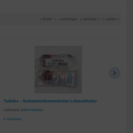
« Erster
|
« vorheriger
|
nächster »
|
Letzter »
Tubifex - Schlammröhrenwürmer Lebendfutter
Da
Lieferzeit:
sofort lieferbar
Lie
4 Varianten
7 