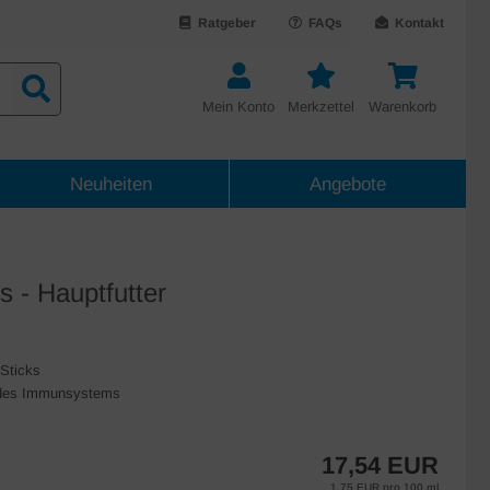
Ratgeber
FAQs
Kontakt
Mein Konto
Merkzettel
Warenkorb
Neuheiten
Angebote
s - Hauptfutter
Sticks
 des Immunsystems
17,54 EUR
1,75 EUR pro 100 ml