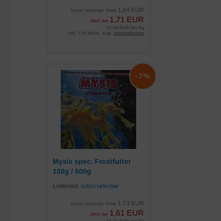
1,84 EUR
Unser bisheriger Preis
1,71 EUR
Jetzt nur
17,10 EUR pro Kg
inkl. 7 % MwSt. zzgl.
Versandkosten
-7%
Mysis spec. Frostfutter
100g / 500g
Lieferzeit:
sofort lieferbar
1,73 EUR
Unser bisheriger Preis
1,61 EUR
Jetzt nur