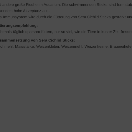
d andere große Fische im Aquarium. Die schwimmenden Sticks sind formstabil
sonders hohe Akzeptanz aus.
s Immunsystem wird durch die Fütterung von Sera Cichlid Sticks gestärkt und 
tterungsempfehlung:
rmals täglich sparsam füttern, nur so viel, wie die Tiere in kurzer Zeit fresse
sammensetzung von Sera Cichlid Sticks:
schmehl, Maisstärke, Weizenkleber, Weizenmehl, Weizenkeime, Brauereihef