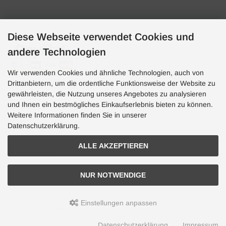
Zahlungsarten
Diese Webseite verwendet Cookies und
andere Technologien
Wir verwenden Cookies und ähnliche Technologien, auch von
Drittanbietern, um die ordentliche Funktionsweise der Website zu
gewährleisten, die Nutzung unseres Angebotes zu analysieren
und Ihnen ein bestmögliches Einkaufserlebnis bieten zu können.
Hotline
Weitere Informationen finden Sie in unserer
Hotline
Datenschutzerklärung.
0049 7071 5398820
ALLE AKZEPTIEREN
(10:30-15:00 Uhr)
NUR NOTWENDIGE
Aquaristik, Koi und Teich, Terraristik Shop - bachflohkrebse.de © 2026 | Template-Basis by
andreas-guder.de
Einstellungen anpassen
mod
ified eCommerce Shopsoftware © 2009-2026
Datenschutzerklärung
Impressum