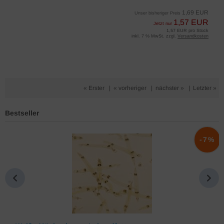
1,69 EUR
Unser bisheriger Preis
1,57 EUR
Jetzt nur
1,57 EUR pro Stück
inkl. 7 % MwSt. zzgl.
Versandkosten
« Erster
|
« vorheriger
|
nächster »
|
Letzter »
Bestseller
%
-7%