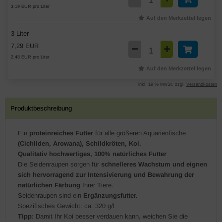
3,19 EUR pro Liter
Auf den Merkzettel legen
3 Liter
7,29 EUR
2,43 EUR pro Liter
Auf den Merkzettel legen
inkl. 19 % MwSt. zzgl.
Versandkosten
Produktbeschreibung
Ein
proteinreiches Futter
für alle größeren Aquarienfische
(Cichliden, Arowana), Schildkröten, Koi.
Qualitativ hochwertiges, 100% natürliches Futter
Die Seidenraupen sorgen für
schnelleres Wachstum und eignen
sich hervorragend zur Intensivierung und Bewahrung der
natürlichen Färbung
Ihrer Tiere.
Seidenraupen sind ein
Ergänzungsfutter.
Spezifisches Gewicht: ca. 320 g/l
Tipp:
Damit Ihr Koi besser verdauen kann, weichen Sie die