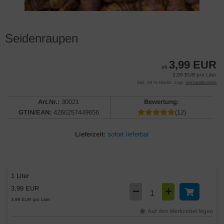
Seidenraupen
3,99 EUR
ab
3,99 EUR pro Liter
inkl. 19 % MwSt. zzgl.
Versandkosten
Art.Nr.:
30021
Bewertung:
GTIN/EAN:
4260257449656
(12)
Lieferzeit:
sofort lieferbar
1 Liter
3,99 EUR
3,99 EUR pro Liter
Auf den Merkzettel legen