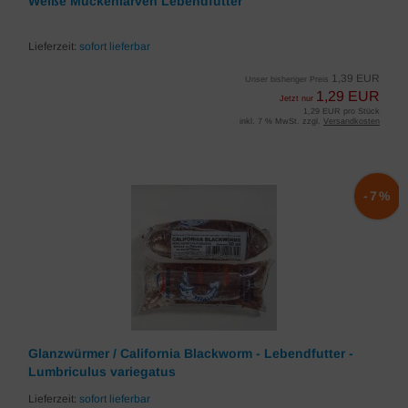
Weiße Mückenlarven Lebendfutter
Lieferzeit:
sofort lieferbar
1,39 EUR
Unser bisheriger Preis
1,29 EUR
Jetzt nur
1,29 EUR pro Stück
inkl. 7 % MwSt. zzgl.
Versandkosten
-7%
Glanzwürmer / California Blackworm - Lebendfutter -
Lumbriculus variegatus
Lieferzeit:
sofort lieferbar