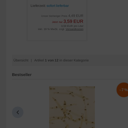
Lieferzeit:
sofort lieferbar
4,49 EUR
Unser bisheriger Preis
3,59 EUR
Jetzt nur
3,59 EUR pro Liter
inkl. 19 % MwSt. zzgl.
Versandkosten
Übersicht
| Artikel
1 von 12
in dieser Kategorie
Bestseller
-10%
-7