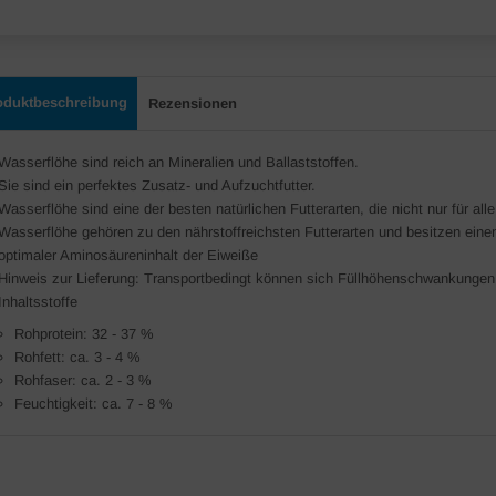
oduktbeschreibung
Rezensionen
Wasserflöhe sind reich an Mineralien und Ballaststoffen.
Sie sind ein perfektes Zusatz- und Aufzuchtfutter.
Wasserflöhe sind eine der besten natürlichen Futterarten, die nicht nur für a
Wasserflöhe gehören zu den nährstoffreichsten Futterarten und besitzen ein
optimaler Aminosäureninhalt der Eiweiße
Hinweis zur Lieferung: Transportbedingt können sich Füllhöhenschwankungen
Inhaltsstoffe
Rohprotein: 32 - 37 %
Rohfett: ca. 3 - 4 %
Rohfaser: ca. 2 - 3 %
Feuchtigkeit: ca. 7 - 8 %