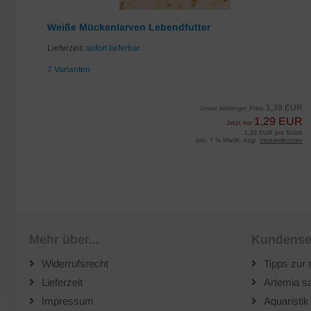
Weiße Mückenlarven Lebendfutter
Lieferzeit:
sofort lieferbar
7 Varianten
EUR
1,39 EUR
Unser bisheriger Preis
UR
1,29 EUR
Jetzt nur
iter
1,29 EUR pro Stück
sten
inkl. 7 % MwSt. zzgl.
Versandkosten
Mehr über...
Kundense
Widerrufsrecht
Tipps zur 
Lieferzeit
Artemia sa
Impressum
Aquaristik