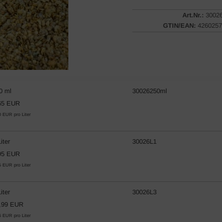
Art.Nr.:
3002
GTIN/EAN:
4260257
0 ml
30026250ml
65 EUR
0 EUR pro Liter
iter
30026L1
95 EUR
5 EUR pro Liter
iter
30026L3
,99 EUR
6 EUR pro Liter