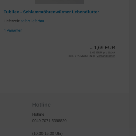
Tubifex - Schlammröhrenwürmer Lebendfutter
Da
Lieferzeit:
sofort lieferbar
Lie
4 Varianten
7 
1,69 EUR
ab
1,69 EUR pro Stück
inkl. 7 % MwSt. zzgl.
Versandkosten
Hotline
Hotline
0049 7071 5398820
(10:30-15:00 Uhr)