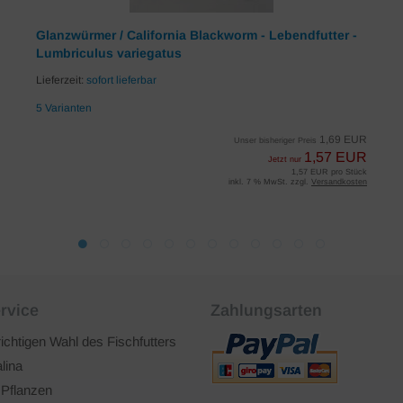
Glanzwürmer / California Blackworm - Lebendfutter -
Lumbriculus variegatus
Lieferzeit:
sofort lieferbar
5 Varianten
1,69 EUR
Unser bisheriger Preis
1,57 EUR
Jetzt nur
1,57 EUR pro Stück
inkl. 7 % MwSt. zzgl.
Versandkosten
rvice
Zahlungsarten
richtigen Wahl des Fischfutters
lina
 Pflanzen