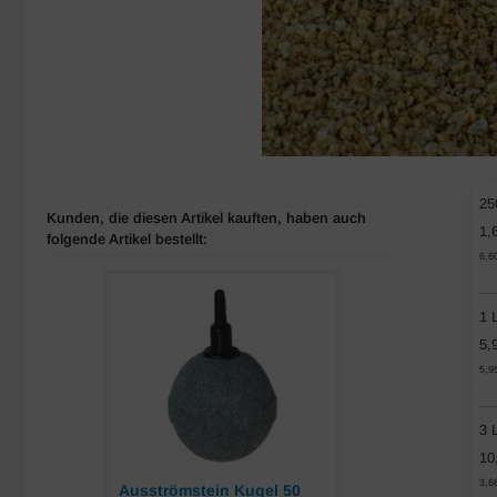
25
Kunden, die diesen Artikel kauften, haben auch
1,
folgende Artikel bestellt:
6,6
1 L
5,
5,9
3 L
10
3,6
Ausströmstein Kugel 50