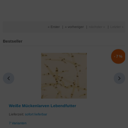
« Erster
|
« vorheriger
|
nächster »
|
Letzter »
Bestseller
%
-7%
Weiße Mückenlarven Lebendfutter
Lieferzeit:
sofort lieferbar
7 Varianten