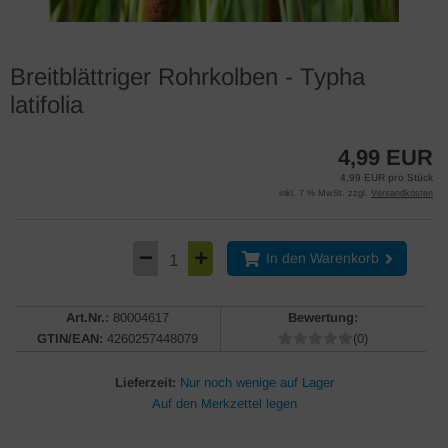
Breitblättriger Rohrkolben - Typha
latifolia
4,99 EUR
4,99 EUR pro Stück
inkl. 7 % MwSt. zzgl.
Versandkosten
In den Warenkorb
Art.Nr.:
80004617
Bewertung:
GTIN/EAN:
4260257448079
(0)
Lieferzeit:
Nur noch wenige auf Lager