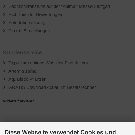
Bachflohkrebse.de auf der "Animal" Messe Stuttgart
Richtlinien für Bewertungen
Sofortüberweisung
Cookie Einstellungen
Kundenservice
Tipps zur richtigen Wahl des Fischfutters
Artemia salina
Aquaristik Pflanzen
GRATIS Download Aquarium Besatzrechner
Widerruf erklären
Zahlungsarten
Diese Webseite verwendet Cookies und