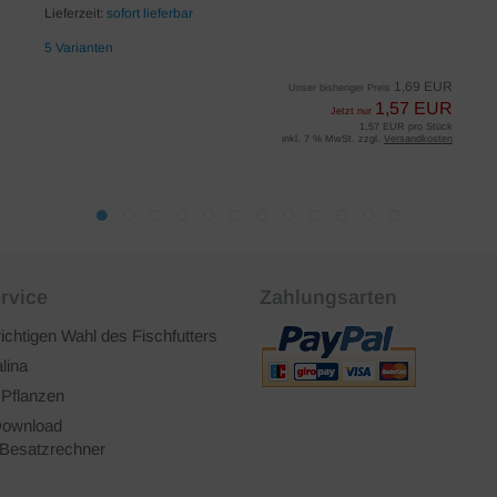
Lieferzeit:
sofort lieferbar
5 Varianten
1,69 EUR
Unser bisheriger Preis
1,57 EUR
Jetzt nur
1,57 EUR pro Stück
inkl. 7 % MwSt. zzgl.
Versandkosten
rvice
Zahlungsarten
richtigen Wahl des Fischfutters
lina
 Pflanzen
ownload
Besatzrechner