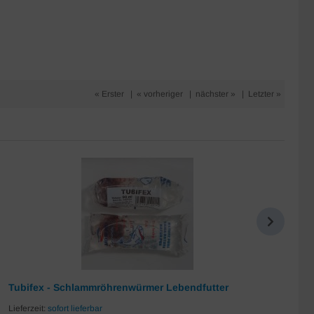
« Erster
|
« vorheriger
|
nächster »
|
Letzter »
Tubifex - Schlammröhrenwürmer Lebendfutter
Da
Lieferzeit:
sofort lieferbar
Lie