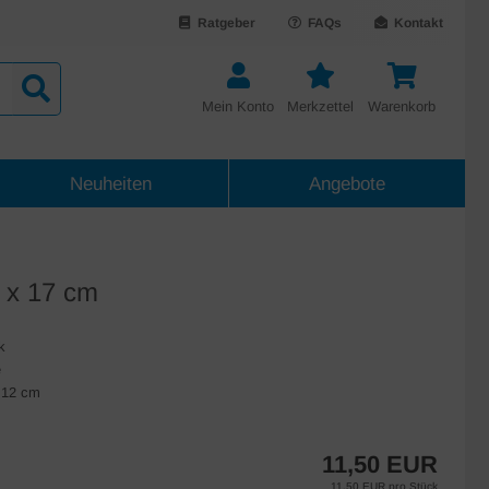
Ratgeber
FAQs
Kontakt
Mein Konto
Merkzettel
Warenkorb
Neuheiten
Angebote
 x 17 cm
k
e
 12 cm
11,50 EUR
11,50 EUR pro Stück