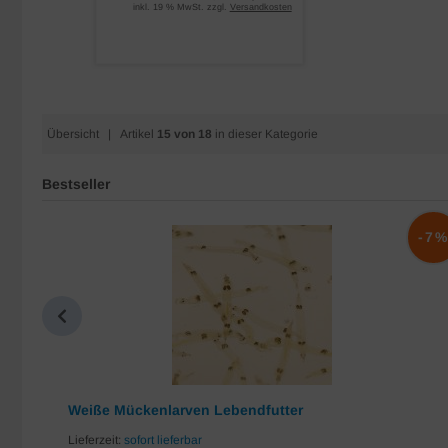
inkl. 19 % MwSt. zzgl.
Versandkosten
Übersicht
| Artikel
15 von 18
in dieser Kategorie
Bestseller
-10%
-7
Weiße Mückenlarven Lebendfutter
Lieferzeit:
sofort lieferbar