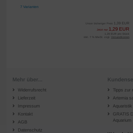
7 Varianten
EUR
1,39 EUR
Unser bisheriger Preis
UR
1,29 EUR
Jetzt nur
iter
1,29 EUR pro Stück
sten
inkl. 7 % MwSt. zzgl.
Versandkosten
Mehr über...
Kundense
Widerrufsrecht
Tipps zur 
Lieferzeit
Artemia sa
Impressum
Aquaristik
Kontakt
GRATIS D
Aquarium 
AGB
Datenschutz