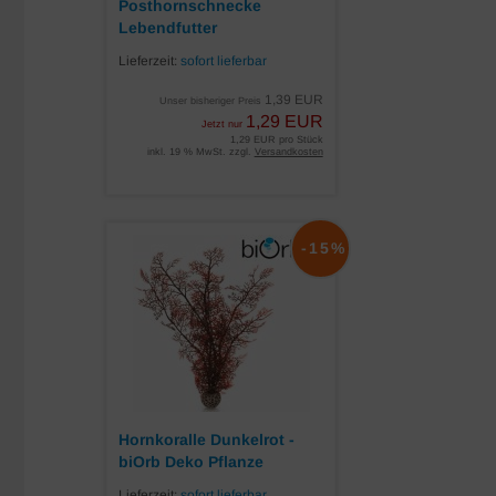
Posthornschnecke
Lebendfutter
Lieferzeit:
sofort lieferbar
1,39 EUR
Unser bisheriger Preis
1,29 EUR
Jetzt nur
1,29 EUR pro Stück
inkl. 19 % MwSt. zzgl.
Versandkosten
-15%
Hornkoralle Dunkelrot -
biOrb Deko Pflanze
Lieferzeit:
sofort lieferbar