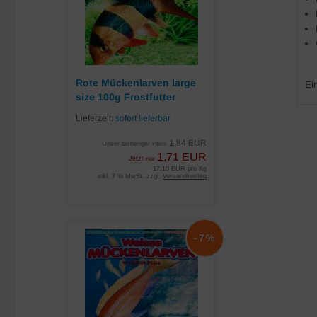
Rote Mückenlarven large
Ei
size 100g Frostfutter
Lieferzeit:
sofort lieferbar
1,84 EUR
Unser bisheriger Preis
1,71 EUR
Jetzt nur
17,10 EUR pro Kg
inkl. 7 % MwSt. zzgl.
Versandkosten
-7%