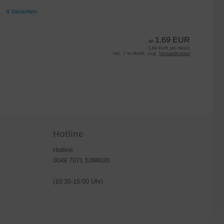
4 Varianten
7 
1,69 EUR
ab
1,69 EUR pro Stück
inkl. 7 % MwSt. zzgl.
Versandkosten
Hotline
Hotline
0049 7071 5398820
(10:30-15:00 Uhr)