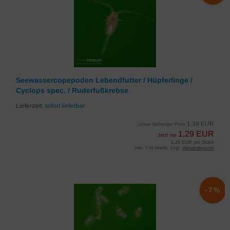
Seewassercopepoden Lebendfutter / Hüpferlinge /
Cyclops spec. / Ruderfußkrebse
Lieferzeit:
sofort lieferbar
1,39 EUR
Unser bisheriger Preis
1,29 EUR
Jetzt nur
1,29 EUR pro Stück
inkl. 7 % MwSt. zzgl.
Versandkosten
-7%