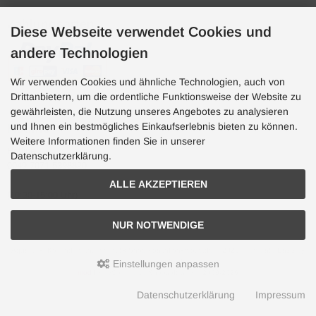
Zahlungsarten
Diese Webseite verwendet Cookies und
andere Technologien
Wir verwenden Cookies und ähnliche Technologien, auch von
Drittanbietern, um die ordentliche Funktionsweise der Website zu
gewährleisten, die Nutzung unseres Angebotes zu analysieren
und Ihnen ein bestmögliches Einkaufserlebnis bieten zu können.
Hotline
Weitere Informationen finden Sie in unserer
Hotline
Datenschutzerklärung.
0049 7071 5398820
ALLE AKZEPTIEREN
(10:30-15:00 Uhr)
NUR NOTWENDIGE
Aquaristik, Koi und Teich, Terraristik Shop - bachflohkrebse.de © 2026 | Template-Basis by
andreas-guder.de
Einstellungen anpassen
mod
ified eCommerce Shopsoftware © 2009-2026
Datenschutzerklärung
Impressum