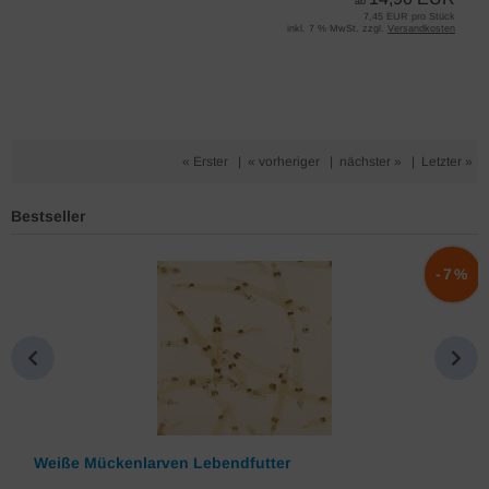
ab
7,45 EUR pro Stück
inkl. 7 % MwSt. zzgl.
Versandkosten
« Erster
|
« vorheriger
|
nächster »
|
Letzter »
Bestseller
%
-7%
Weiße Mückenlarven Lebendfutter