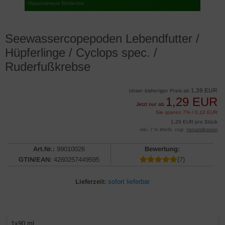
Seewassercopepoden Lebendfutter /
Hüpferlinge / Cyclops spec. /
Ruderfußkrebse
1,39 EUR
Unser bisheriger Preis ab
1,29 EUR
Jetzt nur ab
Sie sparen 7% / 0,10 EUR
1,29 EUR pro Stück
inkl. 7 % MwSt. zzgl.
Versandkosten
Art.Nr.:
99010026
Bewertung:
GTIN/EAN:
4260257449595
(7)
Lieferzeit:
sofort lieferbar
1x90 ml