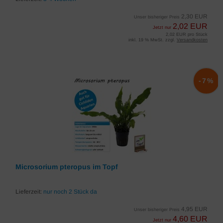
2,30 EUR
Unser bisheriger Preis
2,02 EUR
Jetzt nur
2,02 EUR pro Stück
inkl. 19 % MwSt. zzgl.
Versandkosten
-7%
Microsorium pteropus im Topf
Lieferzeit:
nur noch 2 Stück da
4,95 EUR
Unser bisheriger Preis
4,60 EUR
Jetzt nur