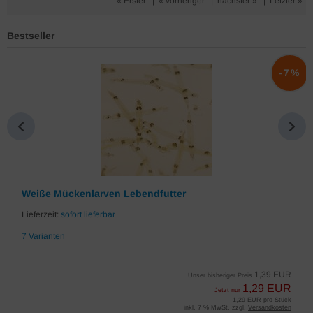
« Erster
|
« vorheriger
|
nächster »
|
Letzter »
Bestseller
%
-7%
Weiße Mückenlarven Lebendfutter
Lieferzeit:
sofort lieferbar
7 Varianten
1,39 EUR
Unser bisheriger Preis
1,29 EUR
Jetzt nur
1,29 EUR pro Stück
inkl. 7 % MwSt. zzgl.
Versandkosten