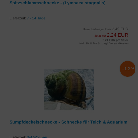
Spitzschlammschnecke - (Lymnaea stagnalis)
Lieferzeit:
7 - 14 Tage
2,49 EUR
Unser bisheriger Preis
2,24 EUR
Jetzt nur
2,24 EUR pro Stück
inkl. 19 % MwSt. zzgl.
Versandkosten
-12%
Sumpfdeckelschnecke - Schnecke für Teich & Aquarium
Lieferzeit:
3-4 Wochen